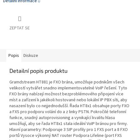
Detailní informace
ZEPTAT SE
Popis
Diskuze
Detailní popis produktu
Gramdstream HT881 je FXO brána, umožňuje podnikům všech
velikostí vytvářet snadno implementovatelné VoIP řešení. Tyto
FXO brány nabízejí možnost bezproblémového připojení více
míst a zařízení k jakékoli hostované nebo lokální IP PBX síti, aby
nasazení bylo co nejjednodušší. Řada HT8x1 obsahuje porty FXO
a FXS pro podporu volání do a z linky PSTN. Pokročilé telefonní
funkce, snadný autoprovisioning a vynikající kvalitu hlasu
umožňují, aby se řada HT8x1 stala ideální VoIP bránou pro firmy.
Hlavní parametry: Podporuje 3 SIP profily pro 1 FXS port a 8 FXO
portů Vysoce výkonný NAT router Podpora Lifeline (port FXS