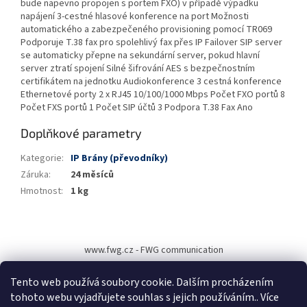
bude napevno propojen s portem FXO) v případě výpadku
napájení 3-cestné hlasové konference na port Možnosti
automatického a zabezpečeného provisioning pomocí TR069
Podporuje T.38 fax pro spolehlivý fax přes IP Failover SIP server
se automaticky přepne na sekundární server, pokud hlavní
server ztratí spojení Silné šifrování AES s bezpečnostním
certifikátem na jednotku Audiokonference 3 cestná konference
Ethernetové porty 2 x RJ45 10/100/1000 Mbps Počet FXO portů 8
Počet FXS portů 1 Počet SIP účtů 3 Podpora T.38 Fax Ano
Doplňkové parametry
Kategorie
:
IP Brány (převodníky)
Záruka
:
24 měsíců
Hmotnost
:
1 kg
Z
á
www.fwg.cz - FWG communication
p
a
Tento web používá soubory cookie. Dalším procházením
t
tohoto webu vyjadřujete souhlas s jejich používáním.. Více
í