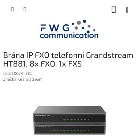
Přejít
NÁKUP
na
obsah
KOŠÍK
Brána IP FXO telefonní Grandstream
HT881, 8x FXO, 1x FXS
10051061HT881
Značka:
Grandstream