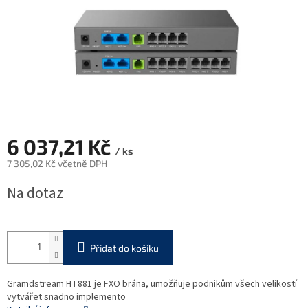
6 037,21 Kč
/ ks
7 305,02 Kč včetně DPH
Měrná
Na dotaz
cena:
Přidat do košíku
Gramdstream HT881 je FXO brána, umožňuje podnikům všech velikostí
vytvářet snadno implemento