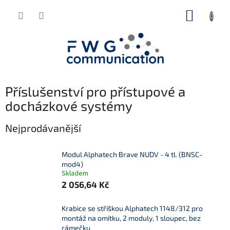
Přejít
NÁKUP
na
obsah
KOŠÍK
Příslušenství pro přístupové a
docházkové systémy
Nejprodávanější
Modul Alphatech Brave NUDV - 4 tl. (BNSC-
mod4)
Skladem
2 056,64 Kč
Krabice se stříškou Alphatech 1148/312 pro
montáž na omítku, 2 moduly, 1 sloupec, bez
rámečku