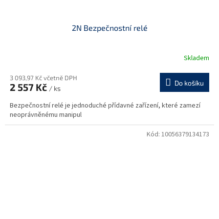
2N Bezpečnostní relé
Skladem
3 093,97 Kč včetně DPH
Do košíku
2 557 Kč
/ ks
Bezpečnostní relé je jednoduché přídavné zařízení, které zamezí
neoprávněnému manipul
Kód:
10056379134173