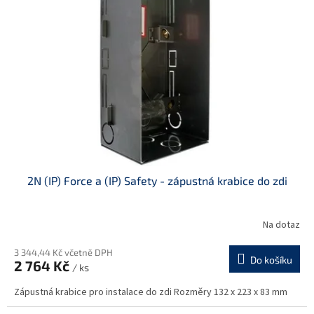
t
s
ů
p
r
o
d
u
k
t
ů
2N (IP) Force a (IP) Safety - zápustná krabice do zdi
Na dotaz
3 344,44 Kč včetně DPH
Do košíku
2 764 Kč
/ ks
Zápustná krabice pro instalace do zdi Rozměry 132 x 223 x 83 mm