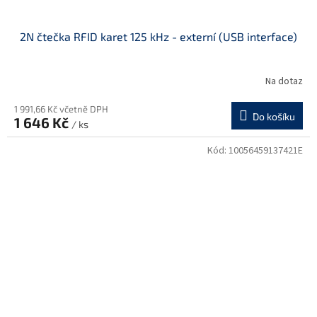
2N čtečka RFID karet 125 kHz - externí (USB interface)
Na dotaz
1 991,66 Kč včetně DPH
Do košíku
1 646 Kč
/ ks
Kód:
10056459137421E