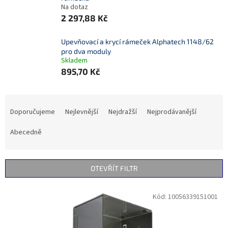
Na dotaz
2 297,88 Kč
Upevňovací a krycí rámeček Alphatech 1148/62
pro dva moduly
Skladem
895,70 Kč
Ř
a
Doporučujeme
Nejlevnější
Nejdražší
Nejprodávanější
z
e
Abecedně
n
í
p
OTEVŘÍT FILTR
r
o
V
Kód:
10056339151001
d
ý
u
p
k
i