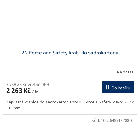
2N Force and Safety krab. do sádrokartonu
Na dotaz
2 738,23 Kč včetně DPH
Do košíku
2 263 Kč
/ ks
Zápustná krabice do sádrokartonu pro IP Force a Safety. otvor 237 x
118 mm
Kód:
100564991378802