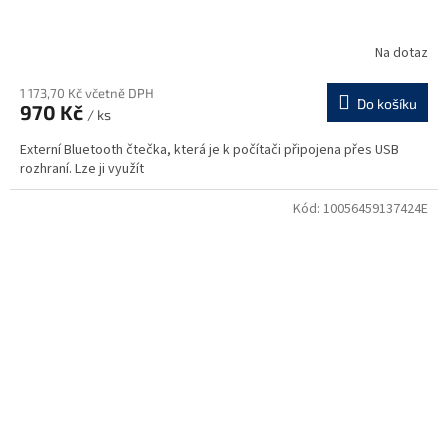
Na dotaz
1 173,70 Kč včetně DPH
Do košíku
970 Kč
/ ks
Externí Bluetooth čtečka, která je k počítači připojena přes USB
rozhraní. Lze ji využít
Kód:
10056459137424E