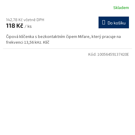
Skladem
142,78 Kč včetně DPH
Do košíku
118 Kč
/ ks
Čipová klíčenka s bezkontaktním čipem Mifare, který pracuje na
frekvenci 13,56 kHz. Klíč
Kód:
10056459137420E