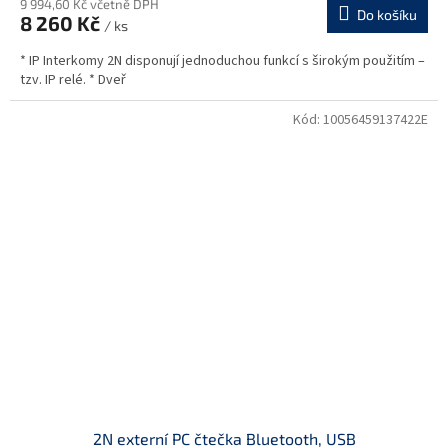
9 994,60 Kč včetně DPH
Do košíku
8 260 Kč
/ ks
* IP Interkomy 2N disponují jednoduchou funkcí s širokým použitím –
tzv. IP relé. * Dveř
Kód:
10056459137422E
2N externí PC čtečka Bluetooth, USB