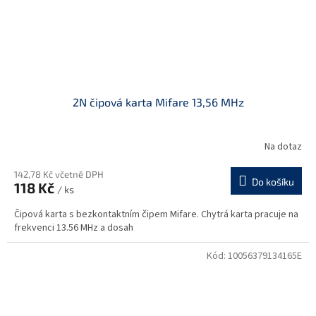
2N čipová karta Mifare 13,56 MHz
Na dotaz
142,78 Kč včetně DPH
Do košíku
118 Kč
/ ks
Čipová karta s bezkontaktním čipem Mifare. Chytrá karta pracuje na
frekvenci 13.56 MHz a dosah
Kód:
10056379134165E