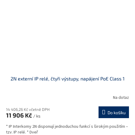
2N externí IP relé, čtyři výstupy, napájení PoE Class 1
Na dotaz
14 406,26 Kč včetně DPH
Do košíku
11 906 Kč
/ ks
* IP Interkomy 2N disponují jednoduchou funkcí s širokým použitím –
tzv. IP relé. * Dveř