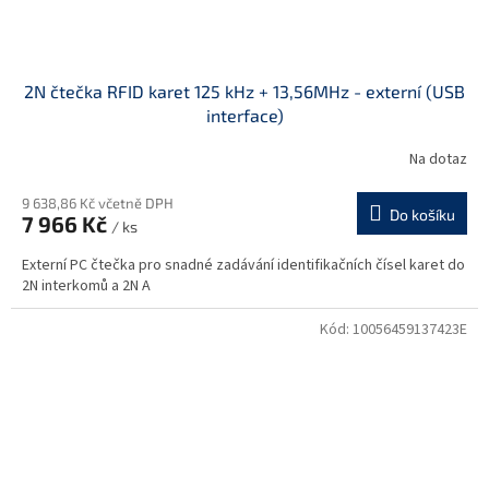
2N čtečka RFID karet 125 kHz + 13,56MHz - externí (USB
interface)
Na dotaz
9 638,86 Kč včetně DPH
Do košíku
7 966 Kč
/ ks
Externí PC čtečka pro snadné zadávání identifikačních čísel karet do
2N interkomů a 2N A
Kód:
10056459137423E