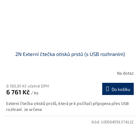
2N Externí čtečka otisků prstů (s USB rozhraním)
Na dotaz
8 180,81 Kč včetně DPH
Do košíku
6 761 Kč
/ ks
Externí čtečka otisků prstů, která je k počítači připojena přes USB
rozhraní. Je určena
Kód:
10056459137411E