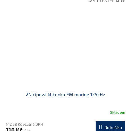
Kód:
10056379134166
2N čipová klíčenka EM marine 125kHz
Skladem
142,78 Kč včetně DPH
Do košíku
118 Kč
/ ks