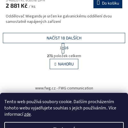
Do košíku
2 881 Kč
/ ks
Oddělovač Wiegandu je určen ke galvanickému oddělení dvou
samostatně napájených zařízení
NAČÍST 18 DALŠÍCH
S
1
16
t
O
r
271
položek celkem
v
á
l
NAHORU
n
á
k
d
o
v
Z
a
á
c
á
www.fwg.cz - FWG communication
n
í
p
í
p
a
Tento web používá soubory cookie. Dalším procházením
r
t
v
tohoto webu vyjadřujete souhlas s jejich používáním.. Více
í
k
informací
zde
.
y
v
Vytvořil Shoptet