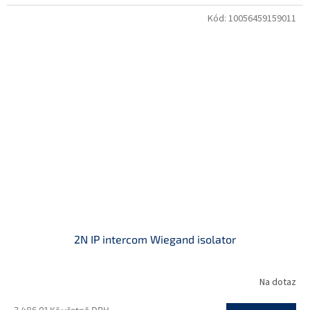
Kód:
10056459159011
2N IP intercom Wiegand isolator
Na dotaz
3 486,01 Kč včetně DPH