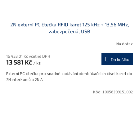
2N externí PC čtečka RFID karet 125 kHz + 13,56 MHz,
zabezpečená, USB
Na dotaz
16 433,01 Kč včetně DPH
Do košíku
13 581 Kč
/ ks
Externí PC čtečka pro snadné zadávání identifikačních čísel karet do
2N interkomů a 2N A
Kód:
10056399151002