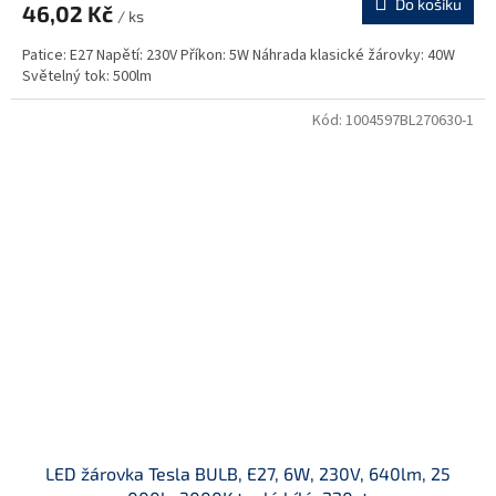
Do košíku
46,02 Kč
/ ks
Patice: E27 Napětí: 230V Příkon: 5W Náhrada klasické žárovky: 40W
Světelný tok: 500lm
Kód:
1004597BL270630-1
LED žárovka Tesla BULB, E27, 6W, 230V, 640lm, 25