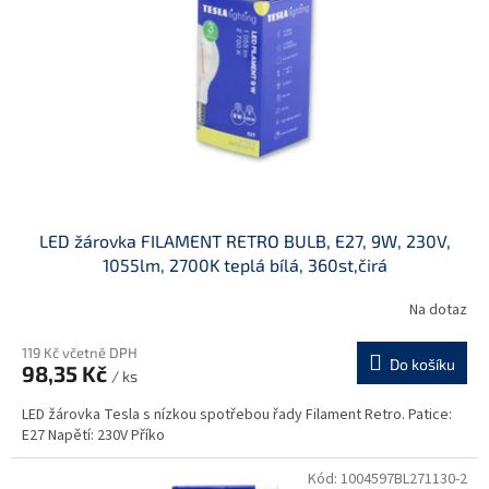
p
r
o
d
u
k
t
ů
LED žárovka FILAMENT RETRO BULB, E27, 9W, 230V,
1055lm, 2700K teplá bílá, 360st,čirá
Na dotaz
119 Kč včetně DPH
Do košíku
98,35 Kč
/ ks
LED žárovka Tesla s nízkou spotřebou řady Filament Retro. Patice:
E27 Napětí: 230V Příko
Kód:
1004597BL271130-2