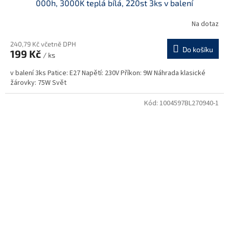
000h, 3000K teplá bílá, 220st 3ks v balení
Na dotaz
240,79 Kč včetně DPH
Do košíku
199 Kč
/ ks
v balení 3ks Patice: E27 Napětí: 230V Příkon: 9W Náhrada klasické
žárovky: 75W Svět
Kód:
1004597BL270940-1