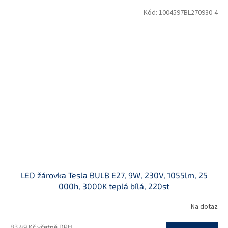
Kód:
1004597BL270930-4
LED žárovka Tesla BULB E27, 9W, 230V, 1055lm, 25
000h, 3000K teplá bílá, 220st
Na dotaz
83,49 Kč včetně DPH