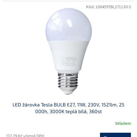
Kód:
1004597BL271130-3
LED žárovka Tesla BULB E27, 11W, 230V, 1521lm, 25
000h, 3000K teplá bílá, 360st
Skladem
172,79 Kč včetně DPH