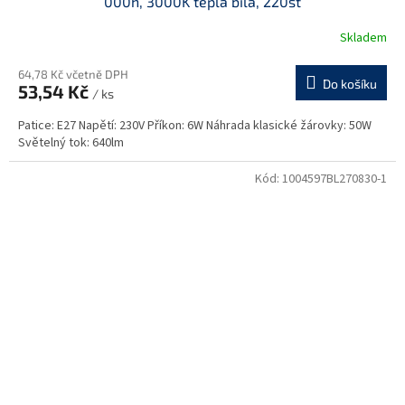
000h, 3000K teplá bílá, 220st
Skladem
64,78 Kč včetně DPH
Do košíku
53,54 Kč
/ ks
Patice: E27 Napětí: 230V Příkon: 6W Náhrada klasické žárovky: 50W
Světelný tok: 640lm
Kód:
1004597BL270830-1