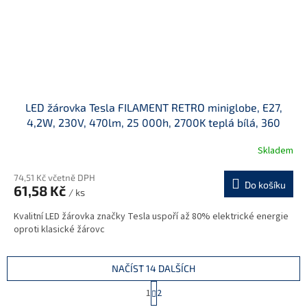
LED žárovka Tesla FILAMENT RETRO miniglobe, E27,
4,2W, 230V, 470lm, 25 000h, 2700K teplá bílá, 360
Skladem
74,51 Kč včetně DPH
Do košíku
61,58 Kč
/ ks
Kvalitní LED žárovka značky Tesla uspoří až 80% elektrické energie
oproti klasické žárovc
NAČÍST 14 DALŠÍCH
S
1
2
t
O