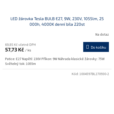
LED žárovka Tesla BULB E27, 9W, 230V, 1055lm, 25
000h, 4000K denní bíla 220st
Na dotaz
69,85 Kč včetně DPH
Do košíku
57,73 Kč
/ ks
Patice: E27 Napětí: 230V Příkon: 9W Náhrada klasické žárovky: 75W
Světelný tok: 1055m
Kód:
1004597BL270930-2