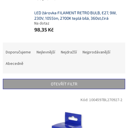
LED žárovka FILAMENT RETRO BULB, E27, 9W,
230V, 1055lm, 2700K teplá bílá, 360st,čirá
Na dotaz
98,35 Kč
Ř
a
Doporučujeme
Nejlevnější
Nejdražší
Nejprodávanější
z
e
Abecedně
n
í
p
OTEVŘÍT FILTR
r
o
V
Kód:
1004597BL270927-2
d
ý
u
p
k
i
t
s
ů