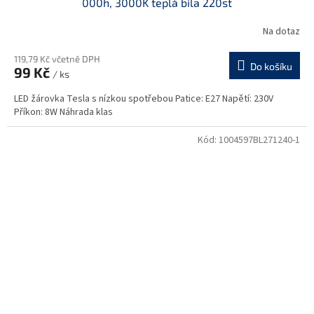
000h, 3000K teplá bíla 220st
Na dotaz
119,79 Kč včetně DPH
Do košíku
99 Kč
/ ks
LED žárovka Tesla s nízkou spotřebou Patice: E27 Napětí: 230V
Příkon: 8W Náhrada klas
Kód:
1004597BL271240-1