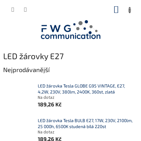
Přejít
NÁKUP
na
obsah
KOŠÍK
LED žárovky E27
Nejprodávanější
LED žárovka Tesla GLOBE G95 VINTAGE, E27,
4,2W, 230V, 380lm, 2400K, 360st, zlatá
Na dotaz
189,26 Kč
LED žárovka Tesla BULB E27, 17W, 230V, 2100lm,
25 000h, 6500K studená bílá 220st
Na dotaz
189,26 Kč