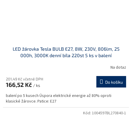
LED žárovka Tesla BULB E27, 8W, 230V, 806lm, 25
000h, 3000K denní bíla 220st 5 ks v balení
Na dotaz
201,49 Kč včetně DPH
Do košíku
166,52 Kč
/ ks
balení po 5 kusech Úspora elektrické energie až 80% oproti
klasické žárovce. Patice: E27
Kód:
1004597BL270840-1