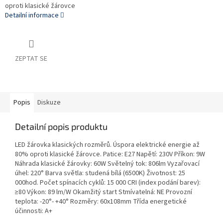
oproti klasické žárovce
Detailní informace
ZEPTAT SE
Popis
Diskuze
Detailní popis produktu
LED žárovka klasických rozměrů. Úspora elektrické energie až
80% oproti klasické žárovce. Patice: E27 Napětí: 230V Příkon: 9W
Náhrada klasické žárovky: 60W Světelný tok: 806lm Vyzařovací
úhel: 220° Barva světla: studená bílá (6500K) Životnost: 25
000hod. Počet spínacích cyklů: 15 000 CRI (index podání barev):
≥80 Výkon: 89 lm/W Okamžitý start Stmívatelná: NE Provozní
teplota: -20°- +40° Rozměry: 60x108mm Třída energetické
účinnosti: A+