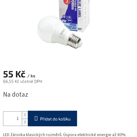
55 Kč
/ ks
66,55 Kč včetně DPH
Měrná
Na dotaz
cena:
Přidat do košíku
LED žárovka klasických rozměrů. Úspora elektrické energie až 80%