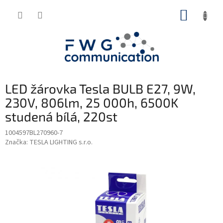
Přejít
NÁKUP
na
obsah
KOŠÍK
LED žárovka Tesla BULB E27, 9W,
230V, 806lm, 25 000h, 6500K
studená bílá, 220st
1004597BL270960-7
Značka:
TESLA LIGHTING s.r.o.