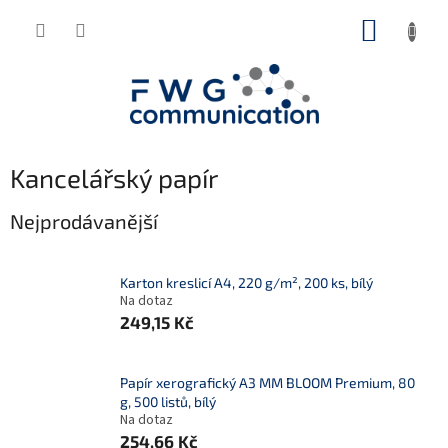
Přejít
NÁKUP
na
obsah
KOŠÍK
Kancelářský papír
Nejprodávanější
Karton kreslicí A4, 220 g/m², 200 ks, bílý
Na dotaz
249,15 Kč
Papír xerografický A3 MM BLOOM Premium, 80
g, 500 listů, bílý
Na dotaz
254,66 Kč