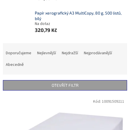
Papír xerografický A3 MultiCopy, 80 g, 500 listů,
bílý
Na dotaz
320,79 Kč
Ř
a
Doporučujeme
Nejlevnější
Nejdražší
Nejprodávanější
z
e
Abecedně
n
í
p
OTEVŘÍT FILTR
r
o
V
Kód:
10091509211
d
ý
u
p
k
i
t
s
ů