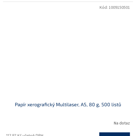
Kód:
1009150501
Papír xerografický Multilaser, A5, 80 g, 500 listů
Na dotaz
112,97 Kč včetně DPH