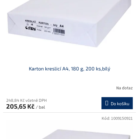
p
r
o
d
u
k
t
ů
Karton kreslicí A4, 180 g, 200 ks,bílý
Na dotaz
248,84 Kč včetně DPH
Do košíku
205,65 Kč
/ bal
Kód:
1009150921