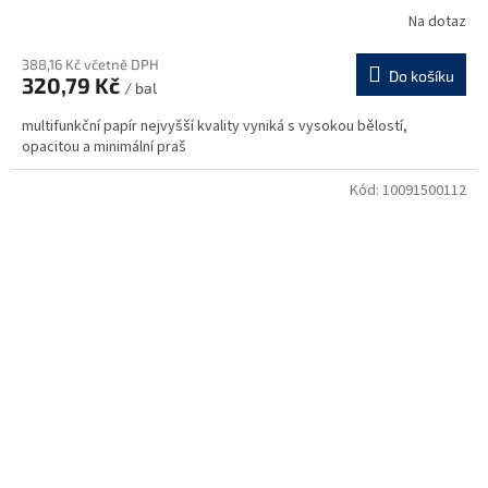
Na dotaz
388,16 Kč včetně DPH
Do košíku
320,79 Kč
/ bal
multifunkční papír nejvyšší kvality vyniká s vysokou bělostí,
opacitou a minimální praš
Kód:
10091500112