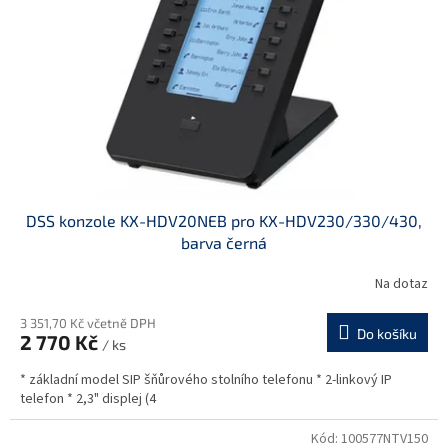
p
r
o
d
u
k
t
ů
DSS konzole KX-HDV20NEB pro KX-HDV230/330/430,
barva černá
Na dotaz
3 351,70 Kč včetně DPH
Do košíku
2 770 Kč
/ ks
* základní model SIP šňůrového stolního telefonu * 2-linkový IP
telefon * 2,3" displej (4
Kód:
100577NTV150