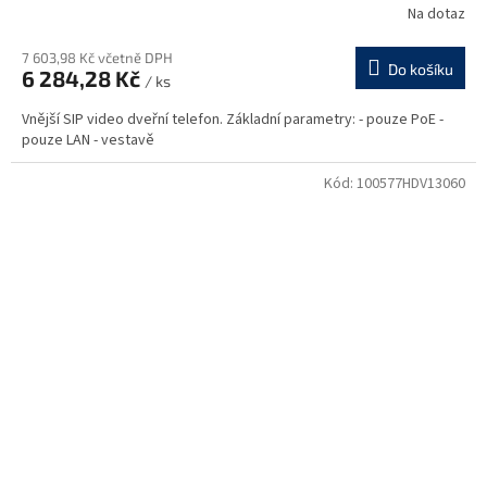
Na dotaz
7 603,98 Kč včetně DPH
Do košíku
6 284,28 Kč
/ ks
Vnější SIP video dveřní telefon. Základní parametry: - pouze PoE -
pouze LAN - vestavě
Kód:
100577HDV13060