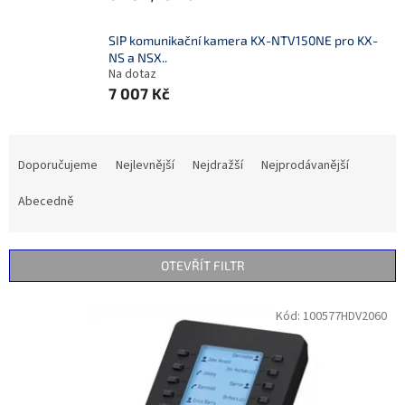
SIP komunikační kamera KX-NTV150NE pro KX-
NS a NSX..
Na dotaz
7 007 Kč
Ř
a
Doporučujeme
Nejlevnější
Nejdražší
Nejprodávanější
z
e
Abecedně
n
í
p
OTEVŘÍT FILTR
r
o
V
Kód:
100577HDV2060
d
ý
u
p
k
i
t
s
ů