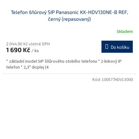
Telefon šňůrový SIP Panasonic KX-HDV130NE-B REF,
černý (repasovaný)
Skladem
2 044,90 Kč včetně DPH
Do košíku
1 690 Kč
/ ks
* základní model SIP šňůrového stolního telefonu * 2-linkový IP
telefon * 2,3" displej (4
Kód:
100577HDV13000