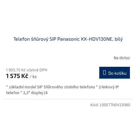
Telefon šňůrový SIP Panasonic KX-HDV130NE, bílý
Na dotaz
1 905,75 Kč včetně DPH
Do košíku
1 575 Kč
/ ks
* základní model SIP šňůrového stolního telefonu * 2-linkový IP
telefon * 2,3" displej (4
Kód:
100577HDV23060