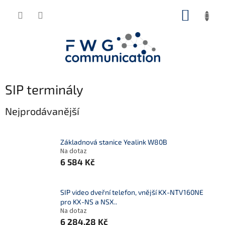
Přejít
NÁKUP
na
obsah
KOŠÍK
SIP terminály
Nejprodávanější
Základnová stanice Yealink W80B
Na dotaz
6 584 Kč
SIP video dveřní telefon, vnější KX-NTV160NE
pro KX-NS a NSX..
Na dotaz
6 284,28 Kč