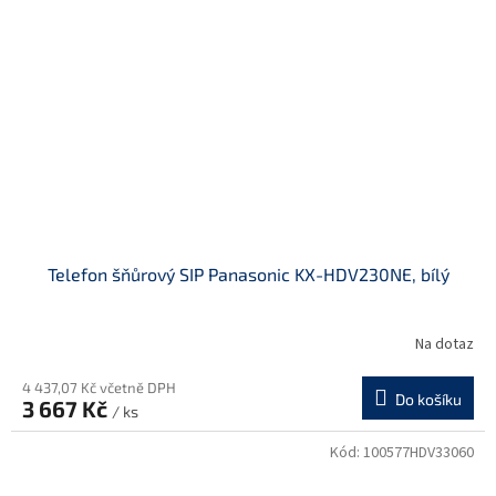
Telefon šňůrový SIP Panasonic KX-HDV230NE, bílý
Na dotaz
4 437,07 Kč včetně DPH
Do košíku
3 667 Kč
/ ks
Kód:
100577HDV33060