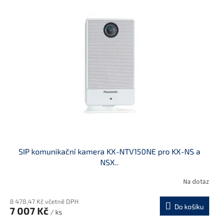
SIP komunikační kamera KX-NTV150NE pro KX-NS a
NSX..
Na dotaz
8 478,47 Kč včetně DPH
Do košíku
7 007 Kč
/ ks