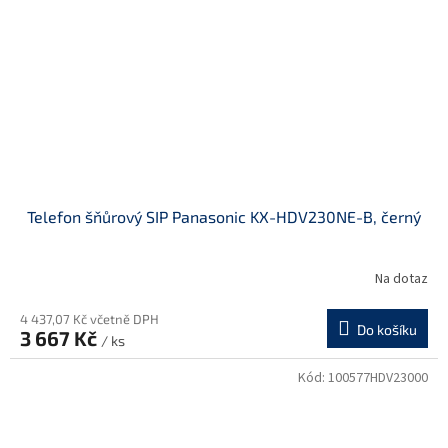
Telefon šňůrový SIP Panasonic KX-HDV230NE-B, černý
Na dotaz
4 437,07 Kč včetně DPH
Do košíku
3 667 Kč
/ ks
Kód:
100577HDV23000