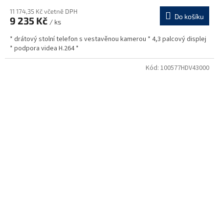
11 174,35 Kč včetně DPH
Do košíku
9 235 Kč
/ ks
* drátový stolní telefon s vestavěnou kamerou * 4,3 palcový displej
* podpora videa H.264 *
Kód:
100577HDV43000