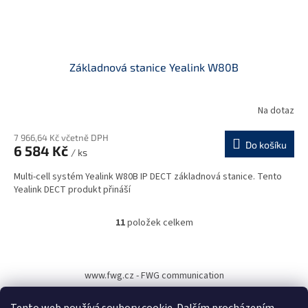
Základnová stanice Yealink W80B
Na dotaz
7 966,64 Kč včetně DPH
Do košíku
6 584 Kč
/ ks
Multi-cell systém Yealink W80B IP DECT základnová stanice. Tento
Yealink DECT produkt přináší
11
položek celkem
O
v
l
Z
á
á
www.fwg.cz - FWG communication
d
p
a
a
c