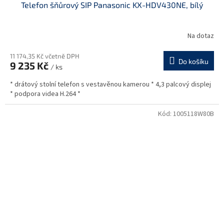
Telefon šňůrový SIP Panasonic KX-HDV430NE, bílý
Na dotaz
11 174,35 Kč včetně DPH
Do košíku
9 235 Kč
/ ks
* drátový stolní telefon s vestavěnou kamerou * 4,3 palcový displej
* podpora videa H.264 *
Kód:
1005118W80B