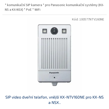
* komunikační SIP kamera * pro Panasonic komunikační systémy (KX-
NS a KX-NSX) * PoE * WiFi
Kód:
100577NTV160NE
SIP video dveřní telefon, vnější KX-NTV160NE pro KX-NS
a NSX..