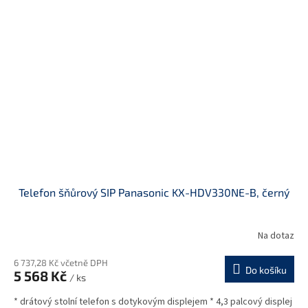
Telefon šňůrový SIP Panasonic KX-HDV330NE-B, černý
Na dotaz
6 737,28 Kč včetně DPH
Do košíku
5 568 Kč
/ ks
* drátový stolní telefon s dotykovým displejem * 4,3 palcový displej