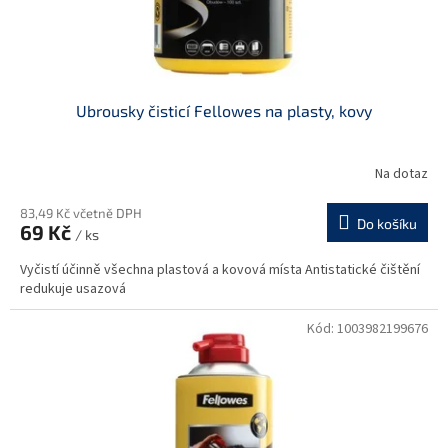
k
t
ů
Ubrousky čisticí Fellowes na plasty, kovy
Na dotaz
83,49 Kč včetně DPH
Do košíku
69 Kč
/ ks
Vyčistí účinně všechna plastová a kovová místa Antistatické čištění
redukuje usazová
Kód:
1003982199676