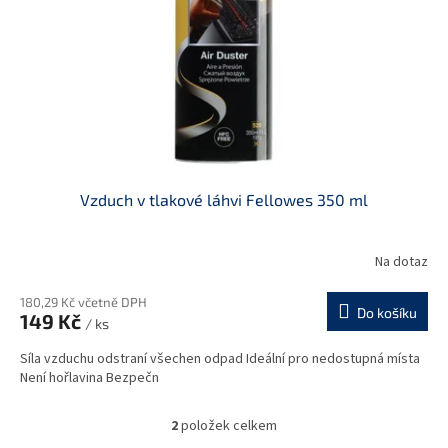
Vzduch v tlakové láhvi Fellowes 350 ml
Na dotaz
180,29 Kč včetně DPH
Do košíku
149 Kč
/ ks
Síla vzduchu odstraní všechen odpad Ideální pro nedostupná místa
Není hořlavina Bezpečn
2
položek celkem
O