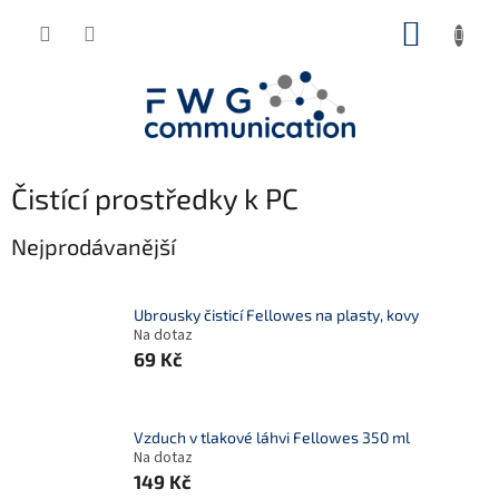
Přejít
NÁKUP
na
obsah
KOŠÍK
Čistící prostředky k PC
Nejprodávanější
Ubrousky čisticí Fellowes na plasty, kovy
Na dotaz
69 Kč
Vzduch v tlakové láhvi Fellowes 350 ml
Na dotaz
149 Kč