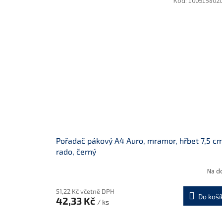
Kód:
100915802
Pořadač pákový A4 Auro, mramor, hřbet 7,5 cm
rado, černý
Na d
51,22 Kč včetně DPH
Do koší
42,33 Kč
/ ks