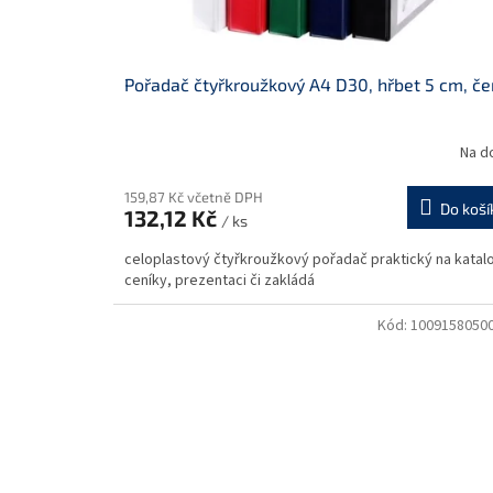
k
t
ů
Pořadač čtyřkroužkový A4 D30, hřbet 5 cm, če
Na d
159,87 Kč včetně DPH
Do koší
132,12 Kč
/ ks
celoplastový čtyřkroužkový pořadač praktický na katal
ceníky, prezentaci či zakládá
Kód:
1009158050