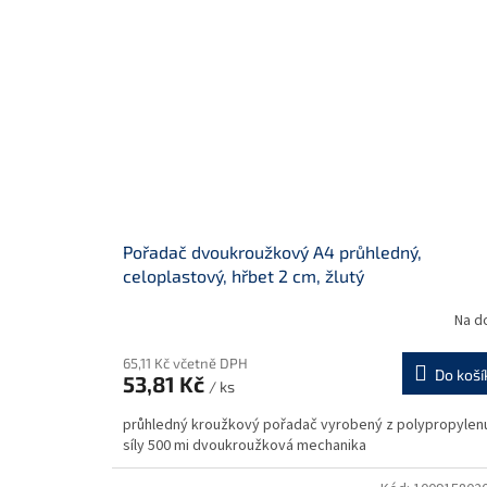
Pořadač dvoukroužkový A4 průhledný,
celoplastový, hřbet 2 cm, žlutý
Na d
65,11 Kč včetně DPH
Do koší
53,81 Kč
/ ks
průhledný kroužkový pořadač vyrobený z polypropylen
síly 500 mi dvoukroužková mechanika