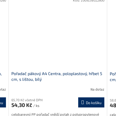
0260
Kód:
1009158022600
,
Pořadač pákový A4 Centra, poloplastový, hřbet 5
Poř
cm, s lištou, bílý
cm,
otaz
Na dotaz
65,70 Kč včetně DPH
58,
ku
Do košíku
54,30 Kč
48
/ ks
celobarevný PP pořadač vnější potah z polypropylenové
cel