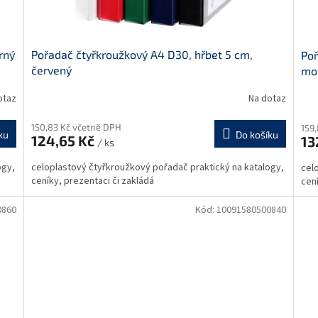
rný
Pořadač čtyřkroužkový A4 D30, hřbet 5 cm,
Poř
červený
mo
otaz
Na dotaz
150,83 Kč včetně DPH
159
ku
Do košíku
124,65 Kč
13
/ ks
ogy,
celoplastový čtyřkroužkový pořadač praktický na katalogy,
cel
ceníky, prezentaci či zakládá
cení
0860
Kód:
10091580500840