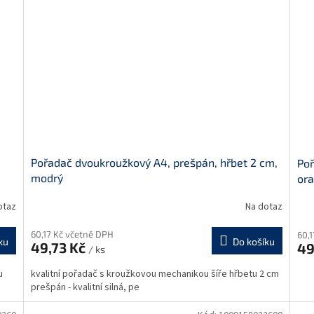
Pořadač dvoukroužkový A4, prešpán, hřbet 2 cm,
Poř
modrý
or
otaz
Na dotaz
60,17 Kč včetně DPH
60,
ku
Do košíku
49,73 Kč
49
/ ks
u
kvalitní pořadač s kroužkovou mechanikou šíře hřbetu 2 cm
prešpán - kvalitní silná, pe