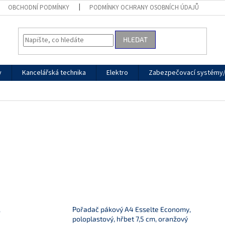
OBCHODNÍ PODMÍNKY
PODMÍNKY OCHRANY OSOBNÍCH ÚDAJŮ
HLEDAT
y
Kancelářská technika
Elektro
Zabezpečovací systémy/
,
Pořadač pákový A4 Esselte Economy,
poloplastový, hřbet 7,5 cm, oranžový