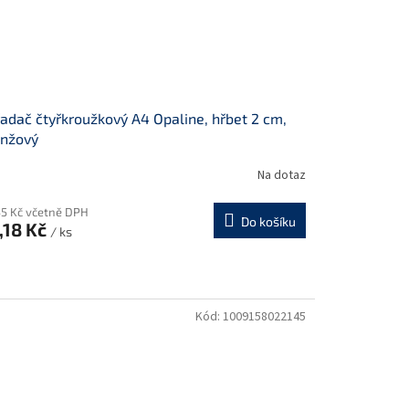
adač čtyřkroužkový A4 Opaline, hřbet 2 cm,
anžový
Na dotaz
45 Kč včetně DPH
Do košíku
,18 Kč
/ ks
Kód:
1009158022145