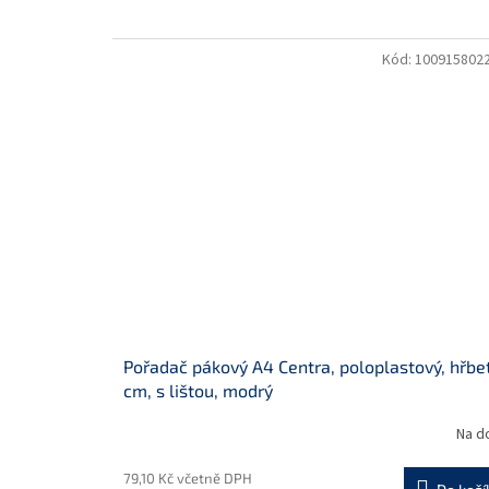
Kód:
100915802
Pořadač pákový A4 Centra, poloplastový, hřbe
cm, s lištou, modrý
Na d
79,10 Kč včetně DPH