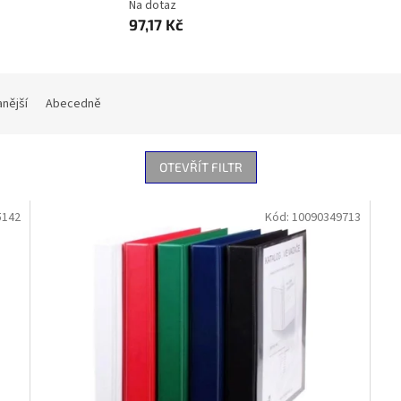
Na dotaz
97,17 Kč
nější
Abecedně
OTEVŘÍT FILTR
5142
Kód:
10090349713