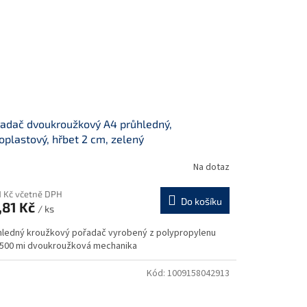
adač dvoukroužkový A4 průhledný,
oplastový, hřbet 2 cm, zelený
Na dotaz
1 Kč včetně DPH
Do košíku
,81 Kč
/ ks
hledný kroužkový pořadač vyrobený z polypropylenu
y 500 mi dvoukroužková mechanika
Kód:
1009158042913