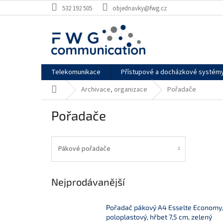
Přejít
532 192 505
objednavky@fwg.cz
na
obsah
Telekomunikace
Přístupové a docházkové systém
Domů
Archivace, organizace
Pořadače
Pořadače
Pákové pořadače
Nejprodávanější
Pořadač pákový A4 Esselte Economy
poloplastový, hřbet 7,5 cm, zelený