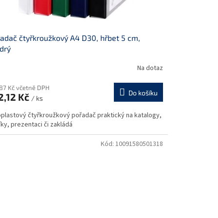
adač čtyřkroužkový A4 D30, hřbet 5 cm,
drý
Na dotaz
,87 Kč včetně DPH
Do košíku
2,12 Kč
/ ks
oplastový čtyřkroužkový pořadač praktický na katalogy,
ky, prezentaci či zakládá
Kód:
10091580501318