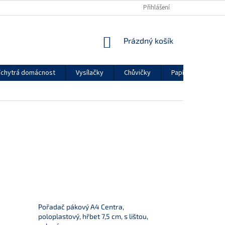
Přihlášení
NÁKUPNÍ
Prázdný košík
KOŠÍK
chytrá domácnost
Vysílačky
Chůvičky
Papírenské zboží
Pořadač pákový A4 Centra,
poloplastový, hřbet 7,5 cm, s lištou,