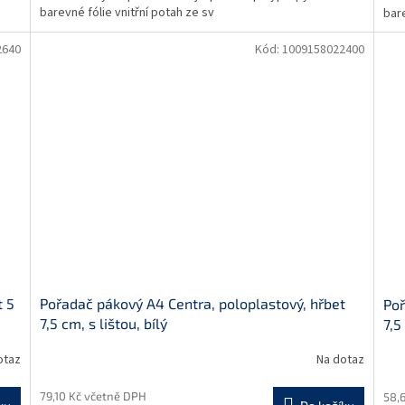
barevné fólie vnitřní potah ze sv
bare
2640
Kód:
1009158022400
t 5
Pořadač pákový A4 Centra, poloplastový, hřbet
Poř
7,5 cm, s lištou, bílý
7,5
otaz
Na dotaz
79,10 Kč včetně DPH
58,