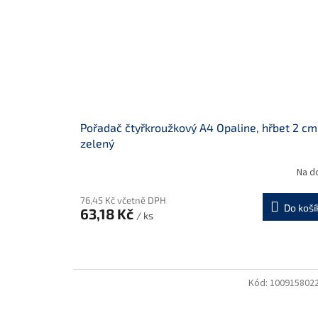
Pořadač čtyřkroužkový A4 Opaline, hřbet 2 cm
zelený
Na d
76,45 Kč včetně DPH
Do koší
63,18 Kč
/ ks
Kód:
100915802