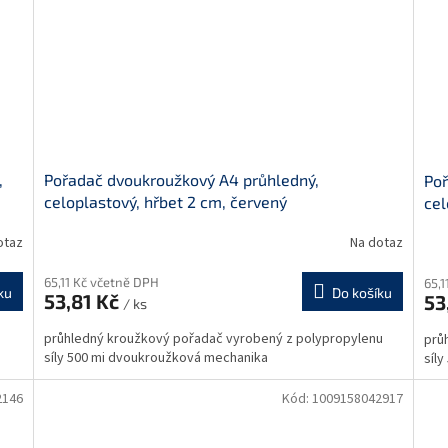
,
Pořadač dvoukroužkový A4 průhledný,
Poř
celoplastový, hřbet 2 cm, červený
cel
otaz
Na dotaz
65,11 Kč včetně DPH
65,1
ku
Do košíku
53,81 Kč
53
/ ks
průhledný kroužkový pořadač vyrobený z polypropylenu
prů
síly 500 mi dvoukroužková mechanika
síl
2146
Kód:
1009158042917