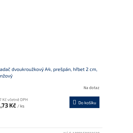
adač dvoukroužkový A4, prešpán, hřbet 2 cm,
anžový
Na dotaz
17 Kč včetně DPH
Do košíku
,73 Kč
/ ks