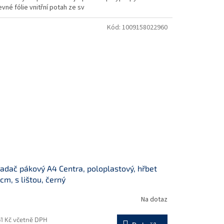
vné fólie vnitřní potah ze sv
Kód:
1009158022960
adač pákový A4 Centra, poloplastový, hřbet
 cm, s lištou, černý
Na dotaz
61 Kč včetně DPH