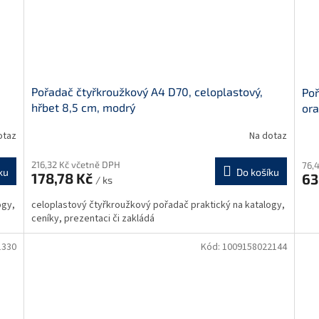
Pořadač čtyřkroužkový A4 D70, celoplastový,
Poř
hřbet 8,5 cm, modrý
or
otaz
Na dotaz
216,32 Kč včetně DPH
76,
ku
Do košíku
178,78 Kč
63
/ ks
ogy,
celoplastový čtyřkroužkový pořadač praktický na katalogy,
ceníky, prezentaci či zakládá
1330
Kód:
1009158022144