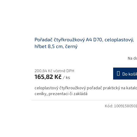
Pořadač čtyřkroužkový A4 D70, celoplastový,
hřbet 8,5 cm, černý
Na d
200,64 Kč včetně DPH
Do koší
165,82 Kč
/ ks
celoplastový čtyřkroužkový pořadač praktický na katal
ceníky, prezentaci či zakládá
Kód:
1009158050