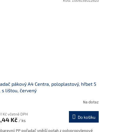
Kód:
1009158022620
adač pákový A4 Centra, poloplastový, hřbet 5
 s lištou, červený
Na dotaz
61 Kč včetně DPH
Do košíku
,44 Kč
/ ks
obarevný PP pořadač vnější potah z polypropylenové