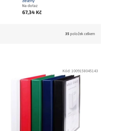
zelený
Na dotaz
67,34 Kč
35
položek celkem
Kód:
1009158045143