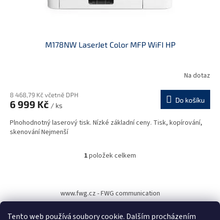
t
ů
M178NW LaserJet Color MFP WiFI HP
Na dotaz
8 468,79 Kč včetně DPH
Do košíku
6 999 Kč
/ ks
Plnohodnotný laserový tisk. Nízké základní ceny. Tisk, kopírování,
skenování Nejmenší
1
položek celkem
O
v
l
Z
á
á
www.fwg.cz - FWG communication
d
p
a
a
c
Tento web používá soubory cookie. Dalším procházením