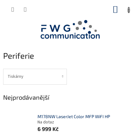
Přejít
NÁKUP
na
obsah
KOŠÍK
Periferie
Tiskárny
Nejprodávanější
M178NW LaserJet Color MFP WiFI HP
Na dotaz
6 999 Kč