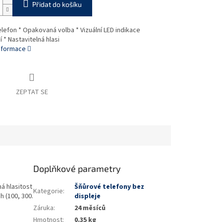
Přidat do košíku
telefon * Opakovaná volba * Vizuální LED indikace
 * Nastavitelná hlasi
informace
ZEPTAT SE
Doplňkové parametry
ná hlasitost
Šňůrové telefony bez
Kategorie
:
h (100, 300.
displeje
Záruka
:
24 měsíců
Hmotnost
:
0.35 kg