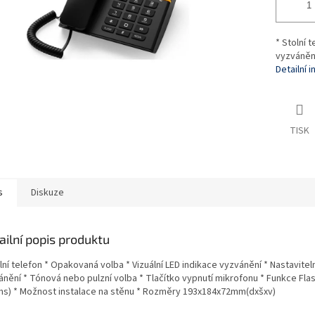
* Stolní 
vyzvánění
Detailní 
TISK
s
Diskuze
ailní popis produktu
lní telefon * Opakovaná volba * Vizuální LED indikace vyzvánění * Nastavitel
nění * Tónová nebo pulzní volba * Tlačítko vypnutí mikrofonu * Funkce Flas
ms) * Možnost instalace na stěnu * Rozměry 193x184x72mm(dxšxv)