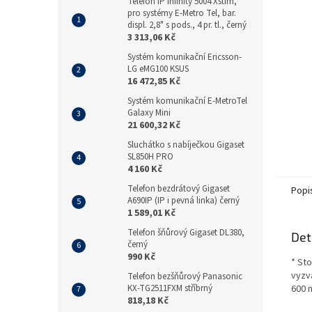
n
Telefon IP Infinity 5004 Xstim,
pro systémy E-Metro Tel, bar.
e
displ. 2,8" s pods., 4 pr. tl., černý
l
3 313,06 Kč
Systém komunikační Ericsson-
LG eMG100 KSUS
16 472,85 Kč
Systém komunikační E-MetroTel
Galaxy Mini
21 600,32 Kč
Sluchátko s nabíječkou Gigaset
SL850H PRO
4 160 Kč
Telefon bezdrátový Gigaset
Popi
A690IP (IP i pevná linka) černý
1 589,01 Kč
Telefon šňůrový Gigaset DL380,
Det
černý
990 Kč
* Sto
vyzvá
Telefon bezšňůrový Panasonic
KX-TG2511FXM stříbrný
600 
818,18 Kč