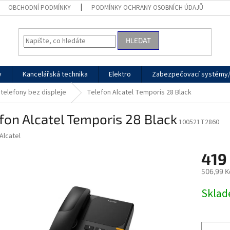
OBCHODNÍ PODMÍNKY
PODMÍNKY OCHRANY OSOBNÍCH ÚDAJŮ
HLEDAT
y
Kancelářská technika
Elektro
Zabezpečovací systémy/
telefony bez displeje
Telefon Alcatel Temporis 28 Black
fon Alcatel Temporis 28 Black
100521T2860
Alcatel
419
506,99 K
Měrná
Skla
cena: