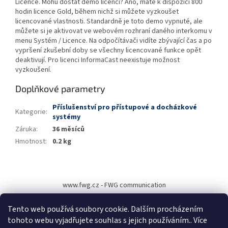
Licence. Mohu dostat demo licenci? Ano, máte k dispozici 800
hodin licence Gold, během nichž si můžete vyzkoušet
licencované vlastnosti. Standardně je toto demo vypnuté, ale
můžete si je aktivovat ve webovém rozhraní daného interkomu v
menu Systém / Licence. Na odpočítávači vidíte zbývající čas a po
vypršení zkušební doby se všechny licencované funkce opět
deaktivují. Pro licenci InformaCast neexistuje možnost
vyzkoušení.
Doplňkové parametry
Příslušenství pro přístupové a docházkové
Kategorie
:
systémy
Záruka
:
36 měsíců
Hmotnost
:
0.2 kg
Z
á
www.fwg.cz - FWG communication
p
a
Tento web používá soubory cookie. Dalším procházením
t
tohoto webu vyjadřujete souhlas s jejich používáním.. Více
í