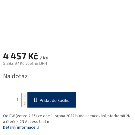
4 457 Kč
/ ks
5 392,97 Kč včetně DPH
Měrná
Na dotaz
cena:
Přidat do košíku
Od FW (verze 2.35) ze dne 1. srpna 2022 bude licencování interkomů 2N
a čteček 2N Access Unit n
Detailní informace