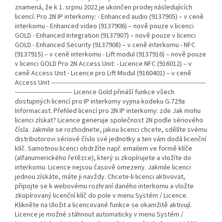
znamená, že k 1. srpnu 2022 je ukončen prodej následujících
licencí: Pro 2N IP interkomy: - Enhanced audio (9137905) – v ceně
interkomu - Enhanced video (9137906) – nově pouze v licenci
GOLD - Enhanced Integration (9137907) – nově pouze v licenci
GOLD - Enhanced Security (9137908) – v ceně interkomu - NFC
(9137915) – v ceně interkomu - Lift modul (9137916) – nově pouze
v licenci GOLD Pro 2N Access Unit: - Licence NFC (916012) – v
ceně Access Unit - Licence pro Lift Modul (9160401) – v ceně
Access Unit ------------------------------------------------------------------------------
----------------------------- Licence Gold přináší funkce všech
dostupných licencí pro IP interkomy vyjma kodeku G.729a
Informacast. Přehled licencí pro 2N IP interkomy: zde Jak mohu
licenci získat? Licence generuje společnost 2N podle sériového
čísla. Jakmile se rozhodnete, jakou licenci chcete, sdělíte svému
distributorovi sériové číslo své jednotky a ten vám dodá licenční
klíč. Samotnou licenci obdržíte např. emailem ve formě klíče
(alfanumerického řetězce), který si zkopírujete a vložíte do
interkomu. Licence nejsou časově omezeny. Jakmile licenci
jednou získáte, máte ji navždy. Chcete-li licenci aktivovat,
připojte se k webovému rozhraní daného interkomu a vložte
zkopírovaný licenční klíč do pole v menu Systém / Licence.
Klikněte na Uložit a licencované funkce se okamžitě aktivují.
Licence je možné stáhnout automaticky v menu Systém /