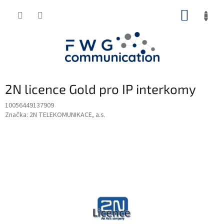
Přejít
NÁKUP
na
obsah
KOŠÍK
2N licence Gold pro IP interkomy
10056449137909
Značka:
2N TELEKOMUNIKACE, a.s.