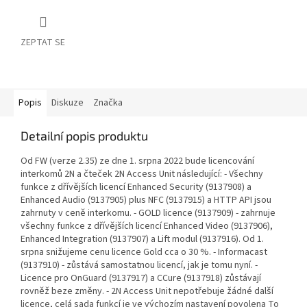
ZEPTAT SE
Popis
Diskuze
Značka
Detailní popis produktu
Od FW (verze 2.35) ze dne 1. srpna 2022 bude licencování
interkomů 2N a čteček 2N Access Unit následující: - Všechny
funkce z dřívějších licencí Enhanced Security (9137908) a
Enhanced Audio (9137905) plus NFC (9137915) a HTTP API jsou
zahrnuty v ceně interkomu. - GOLD licence (9137909) - zahrnuje
všechny funkce z dřívějších licencí Enhanced Video (9137906),
Enhanced Integration (9137907) a Lift modul (9137916). Od 1.
srpna snižujeme cenu licence Gold cca o 30 %. - Informacast
(9137910) - zůstává samostatnou licencí, jak je tomu nyní. -
Licence pro OnGuard (9137917) a CCure (9137918) zůstávají
rovněž beze změny. - 2N Access Unit nepotřebuje žádné další
licence, celá sada funkcí je ve výchozím nastavení povolena To