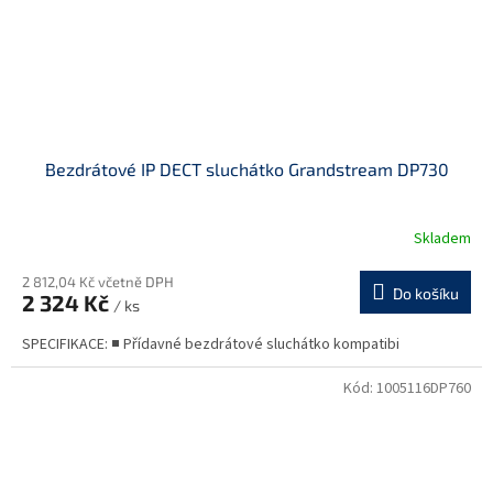
Bezdrátové IP DECT sluchátko Grandstream DP730
Skladem
2 812,04 Kč včetně DPH
Do košíku
2 324 Kč
/ ks
SPECIFIKACE: ■ Přídavné bezdrátové sluchátko kompatibi
Kód:
1005116DP760