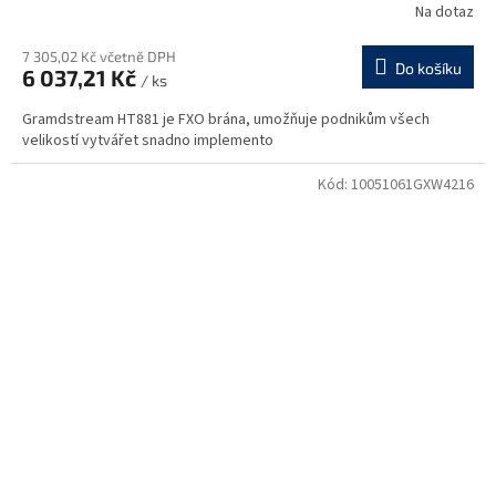
Na dotaz
7 305,02 Kč včetně DPH
Do košíku
6 037,21 Kč
/ ks
Gramdstream HT881 je FXO brána, umožňuje podnikům všech
velikostí vytvářet snadno implemento
Kód:
10051061GXW4216