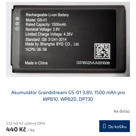
r
p
o
i
d
s
u
p
k
r
t
o
ů
d
u
k
t
ů
Akumulátor Grandstream GS-01 3,8V, 1500 mAh pro
WP810, WP820, DP730
Na dotaz
532,40 Kč včetně DPH
Do košíku
440 Kč
/ ks