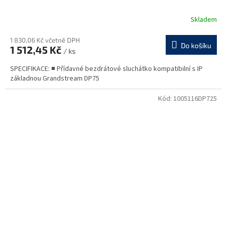
Skladem
1 830,06 Kč včetně DPH
Do košíku
1 512,45 Kč
/ ks
SPECIFIKACE: ■ Přídavné bezdrátové sluchátko kompatibilní s IP
základnou Grandstream DP75
Kód:
1005116DP725