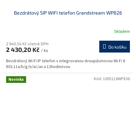
Bezdrátový SIP WIFI telefon Grandstream WP826
Skladem
2 940,54 Kč včetně DPH
Do košíku
2 430,20 Kč
/ ks
Bezdrátový Wi-Fi IP telefon s integrovanou dvoupásmovou Wi-Fi 6
802.11a/b/g/n/ac/ax a 12hodinovou
Kód:
1005116WP836
Novinka