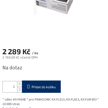
2 289 Kč
/ ks
2 769,69 Kč včetně DPH
Měrná
Na dotaz
cena:
Přidat do košíku
* válec KX-FA84E * pro PANASONIC KX-FL513, KX-FL613, KX-FLM 653 *
10.000 stran