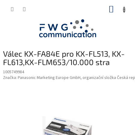
Přejít
NÁKUP
na
obsah
KOŠÍK
Válec KX-FA84E pro KX-FL513, KX-
FL613,KX-FLM653/10.000 stra
1005749984
Značka:
Panasonic Marketing Europe GmbH, organizační složka Česká rep