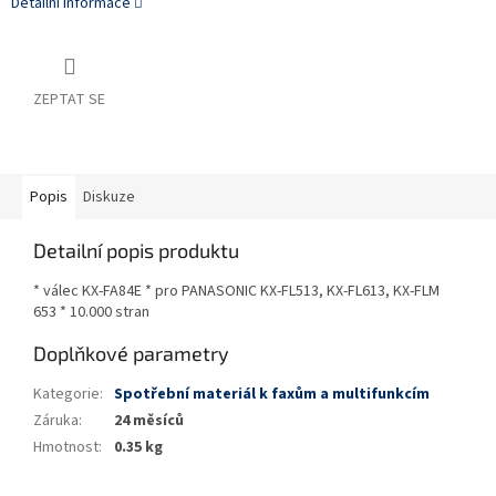
Detailní informace
ZEPTAT SE
Popis
Diskuze
Detailní popis produktu
* válec KX-FA84E * pro PANASONIC KX-FL513, KX-FL613, KX-FLM
653 * 10.000 stran
Doplňkové parametry
Kategorie
:
Spotřební materiál k faxům a multifunkcím
Záruka
:
24 měsíců
Hmotnost
:
0.35 kg