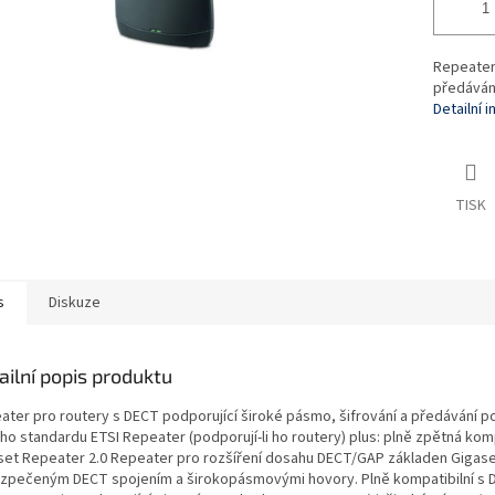
Repeater 
předáván
Detailní 
TISK
s
Diskuze
ailní popis produktu
ater pro routery s DECT podporující široké pásmo, šifrování a předávání p
o standardu ETSI Repeater (podporují-li ho routery) plus: plně zpětná komp
set Repeater 2.0 Repeater pro rozšíření dosahu DECT/GAP základen Gigase
zpečeným DECT spojením a širokopásmovými hovory. Plně kompatibilní s 