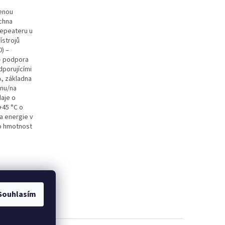
ženou
echna
repeateru u
ístrojů
) –
 – podpora
dporujícími
A, základna
onu/na
daje o
+45 °C o
a energie v
 o hmotnost
Souhlasím