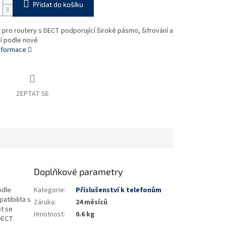
Přidat do košíku
pro routery s DECT podporující široké pásmo, šifrování a
í podle nové
informace
ZEPTAT SE
Doplňkové parametry
odle
Kategorie
:
Příslušenství k telefonům
atibilita s
Záruka
:
24 měsíců
t se
Hmotnost
:
0.6 kg
DECT