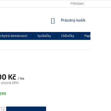
Přihlášení
NÁKUPNÍ
Prázdný košík
KOŠÍK
chytrá domácnost
Vysílačky
Chůvičky
Papírenské zboží
00 Kč
/ ks
 včetně DPH
dem