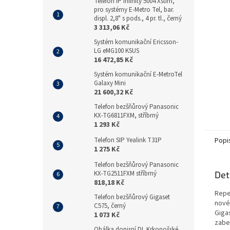
n
Telefon IP Infinity 5004 Xstim,
pro systémy E-Metro Tel, bar.
e
displ. 2,8" s pods., 4 pr. tl., černý
l
3 313,06 Kč
Systém komunikační Ericsson-
LG eMG100 KSUS
16 472,85 Kč
Systém komunikační E-MetroTel
Galaxy Mini
21 600,32 Kč
Telefon bezšňůrový Panasonic
KX-TG6811FXM, stříbrný
1 293 Kč
Telefon SIP Yealink T31P
Popi
1 275 Kč
Telefon bezšňůrový Panasonic
KX-TG2511FXM stříbrný
Det
818,18 Kč
Repe
Telefon bezšňůrový Gigaset
novéh
C575, černý
Giga
1 073 Kč
zabe
Obálka dopisní DL Krkonošské