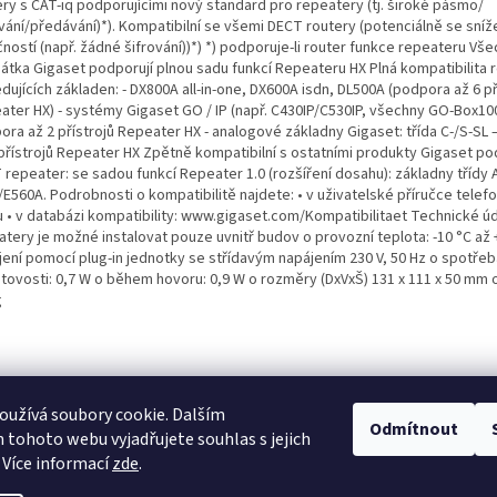
ery s CAT-iq podporujícími nový standard pro repeatery (tj. široké pásmo/
ování/předávání)*). Kompatibilní se všemi DECT routery (potenciálně se sní
ností (např. žádné šifrování))*) *) podporuje-li router funkce repeateru Vš
hátka Gigaset podporují plnou sadu funkcí Repeateru HX Plná kompatibilita 
dujících základen: - DX800A all-in-one, DX600A isdn, DL500A (podpora až 6 př
ater HX) - systémy Gigaset GO / IP (např. C430IP/C530IP, všechny GO-Box100
ora až 2 přístrojů Repeater HX - analogové základny Gigaset: třída C-/S-SL
 přístrojů Repeater HX Zpětně kompatibilní s ostatními produkty Gigaset po
 repeater: se sadou funkcí Repeater 1.0 (rozšíření dosahu): základny třídy 
/E560A. Podrobnosti o kompatibilitě najdete: • v uživatelské příručce telef
u • v databázi kompatibility: www.gigaset.com/Kompatibilitaet Technické ú
atery je možné instalovat pouze uvnitř budov o provozní teplota: -10 °C až 
jení pomocí plug-in jednotky se střídavým napájením 230 V, 50 Hz o spotřeb
tovosti: 0,7 W o během hovoru: 0,9 W o rozměry (DxVxŠ) 131 x 111 x 50 mm
g
www.fwg.cz - FWG communication
užívá soubory cookie. Dalším
Odmítnout
tohoto webu vyjadřujete souhlas s jejich
 Více informací
zde
.