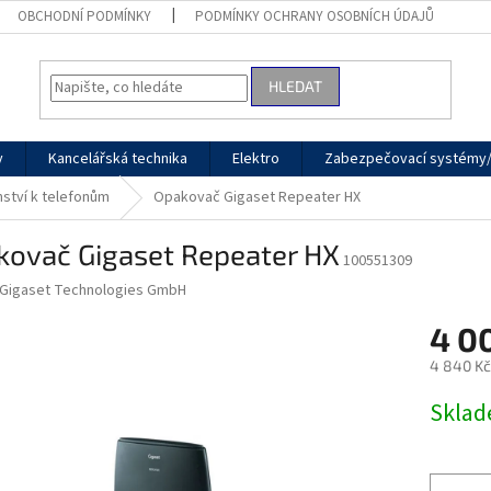
OBCHODNÍ PODMÍNKY
PODMÍNKY OCHRANY OSOBNÍCH ÚDAJŮ
HLEDAT
y
Kancelářská technika
Elektro
Zabezpečovací systémy/
nství k telefonům
Opakovač Gigaset Repeater HX
kovač Gigaset Repeater HX
100551309
Gigaset Technologies GmbH
4 0
4 840 Kč
Měrná
Skla
cena: