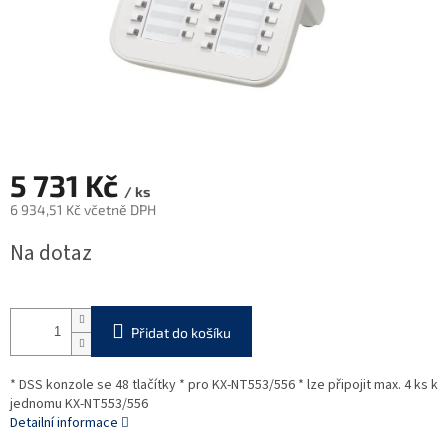
5 731 Kč
/ ks
6 934,51 Kč včetně DPH
Měrná
Na dotaz
cena:
Přidat do košíku
* DSS konzole se 48 tlačítky * pro KX-NT553/556 * lze připojit max. 4 ks k
jednomu KX-NT553/556
Detailní informace