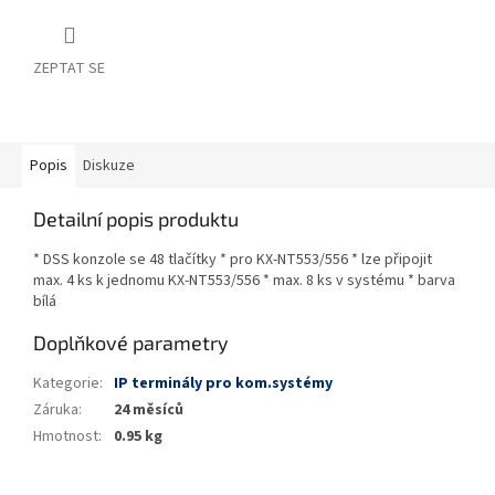
ZEPTAT SE
Popis
Diskuze
Detailní popis produktu
* DSS konzole se 48 tlačítky * pro KX-NT553/556 * lze připojit
max. 4 ks k jednomu KX-NT553/556 * max. 8 ks v systému * barva
bílá
Doplňkové parametry
Kategorie
:
IP terminály pro kom.systémy
Záruka
:
24 měsíců
Hmotnost
:
0.95 kg