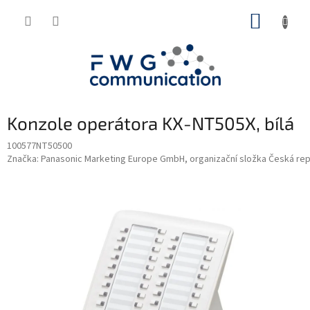
Přejít
NÁKUP
na
obsah
KOŠÍK
Konzole operátora KX-NT505X, bílá
100577NT50500
Značka:
Panasonic Marketing Europe GmbH, organizační složka Česká rep