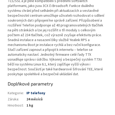
TLS/SSL a je plně kompatibilní s předními softswitch
platformami, jako jsou 3CX či Broadsoft. Funkce duálního
systému chrání před selháním při aktualizacích a vestavěné
bezpečnostní centrum umožňuje uživateli rozhodovat o sdílení
soukromých dat i připojení ke správě zařízení. Přizpůsobení a
rozšíření Telefon podporuje až 40 programovatelných tlačítek
na pěti stránkách a lze jej rozšířit o tři moduly s celkovým
počtem až 234 tlačítek, což výrazně zvyšuje efektivitu práce.
Snadná instalace a nasazení Díky službě Yealink RPS a
mechanismu Boot je instalace rychlá a bez ruční konfigurace.
Stačí zařízení zapnout a připojit k internetu – telefon se
automaticky nastaví. Jednotný firmware celé řady T7X
usnadňuje správu i údržbu. Výkonný a bezpečný systém T73U
běží na systému Linux 6.1, který zajišťuje vyšší výkon i
bezpečnost. Součástí je také hardwarové šifrování TEE, které
poskytuje spolehlivé a bezpečné ukládání dat.
Doplňkové parametry
Kategorie
:
IP telefony
Záruka
:
24 měsíců
Hmotnost
:
1 kg