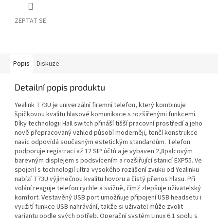
ZEPTAT SE
Popis
Diskuze
Detailní popis produktu
Yealink T73U je univerzální firemní telefon, který kombinuje
špičkovou kvalitu hlasové komunikace s rozšířenými funkcemi.
Díky technologii Hall switch přináší tišší pracovní prostředí a jeho
nově přepracovaný vzhled působí moderněji, tenčí konstrukce
navíc odpovídá současným estetickým standardům. Telefon
podporuje registraci až 12 SIP účtů a je vybaven 2,8palcovým
barevným displejem s podsvícením a rozšiřující stanicí EXP55. Ve
spojení s technologií ultra-vysokého rozlišení zvuku od Yealinku
nabízí T73U výjimečnou kvalitu hovoru a čistý přenos hlasu. Při
volání reaguje telefon rychle a svižně, čímž zlepšuje uživatelský
komfort. Vestavěný USB port umožňuje připojení USB headsetu i
využití funkce USB nahrávání, takže si uživatel může zvolit
variantu podle svých potřeb. Operační systém Linux 6.1 spolu s