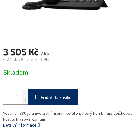
3 505 Kč
/ ks
4 241,05 Kč včetně DPH
Měrná
Skladem
cena:
Přidat do košíku
Yealink T73U je univerzální firemní telefon, který kombinuje špičkovou
kvalitu hlasové komuni
Detailní informace