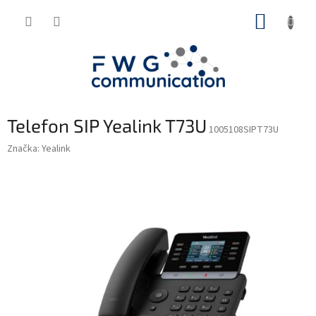
Přejít
NÁKUP
na
obsah
KOŠÍK
Telefon SIP Yealink T73U
1005108SIPT73U
Značka:
Yealink