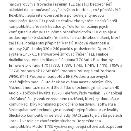
hardwarovým šifrovacím řešením TEE zajišťují bezpečnější
ukládání dat a současně zvyšují výkon telefonu, což přináší větší
flexibilitu, lepší interoperabilitu a pohodlnější týmovou
spolupráci. Řada T7X posiluje Yealink ekosystém a nabízí lepší
kompatibilitu s Yealink headsety. Telefon umožňuje jejich
konfiguraci a aktualizaci přímo prostřednictvím LCD displeje a
podporuje také sluchátka Yealink s funkcí detekce nošení, která
zajišťuje inteligentní přepínání kanálů. Klíčové vlastnosti a
přínosy 2,8" displej 320 × 240 pixelů s podsvícením Operační
systém Linux 6.1 Hardwarové šifrovací řešení TEE Funkce
duálního systému Unifikovaná šablona T7X Auto-P Jednotný
firmware pro řadu T7X (T73U, T73W, T74U, T74W, T77W), T85W a
T87W Podpora až 12 SIP účtů Podpora PoE napájení Podpora
WF50/BT41 Podpora headsetů a EHS Podpora barevných
rozšiřujících modulů Stojánek se dvěma nastavitelnými úhly
Možnost montáže na zeď Sluchátko s technologií hall switch HD
Audio – špičková kvalita zvuku Telefony řady Yealink T7X nabízejí
křišťálově čistý zvuk ve vysokém rozlišení, který zjednodušuje
komunikaci. Díky kombinaci pokročilého hardwaru, softwaru a
širokopásmové technologie dosahují nejlepší akustické kvality.
Sluchátko kompatibilní se sluchadly (HAC) zajišťuje čistší poslech
i pro uživatele se zhoršeným sluchem. Bezpečnost a
kompatibilita Model T73U využívá nejnovější síťové zabezpečení