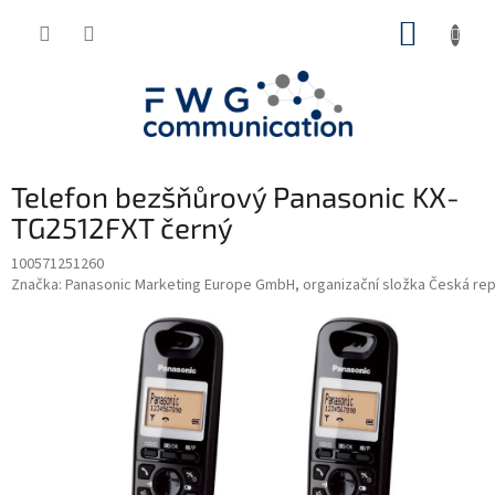
Přejít
NÁKUP
na
obsah
KOŠÍK
Telefon bezšňůrový Panasonic KX-
TG2512FXT černý
100571251260
Značka:
Panasonic Marketing Europe GmbH, organizační složka Česká rep