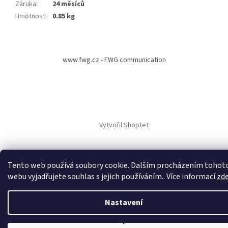
Záruka
:
24 měsíců
Hmotnost
:
0.85 kg
Z
á
www.fwg.cz - FWG communication
p
a
t
í
Vytvořil Shoptet
Copyright 2026
FWG communication s. r. o.
. Všechna práva
Tento web používá soubory cookie. Dalším procházením tohot
vyhrazena.
webu vyjadřujete souhlas s jejich používáním.. Více informací
zd
Nastavení