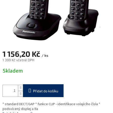
1 156,20 Kč
/ ks
1 399 Kč včetně DPH
Měrná
Skladem
cena:
Přidat do košíku
* standard DECT/GAP * funkce CLIP - identifikace volajícího čísla *
podsvícený displej a tla