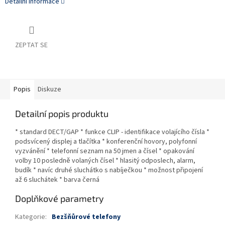
Detailní informace
ZEPTAT SE
Popis
Diskuze
Detailní popis produktu
* standard DECT/GAP * funkce CLIP - identifikace volajícího čísla *
podsvícený displej a tlačítka * konferenční hovory, polyfonní
vyzvánění * telefonní seznam na 50 jmen a čísel * opakování
volby 10 posledně volaných čísel * hlasitý odposlech, alarm,
budík * navíc druhé sluchátko s nabíječkou * možnost připojení
až 6 sluchátek * barva černá
Doplňkové parametry
Kategorie
:
Bezšňůrové telefony