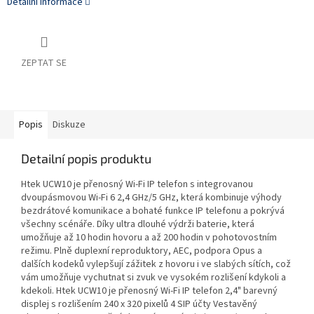
Detailní informace
ZEPTAT SE
Popis
Diskuze
Detailní popis produktu
Htek UCW10 je přenosný Wi-Fi IP telefon s integrovanou
dvoupásmovou Wi-Fi 6 2,4 GHz/5 GHz, která kombinuje výhody
bezdrátové komunikace a bohaté funkce IP telefonu a pokrývá
všechny scénáře. Díky ultra dlouhé výdrži baterie, která
umožňuje až 10 hodin hovoru a až 200 hodin v pohotovostním
režimu. Plně duplexní reproduktory, AEC, podpora Opus a
dalších kodeků vylepšují zážitek z hovoru i ve slabých sítích, což
vám umožňuje vychutnat si zvuk ve vysokém rozlišení kdykoli a
kdekoli. Htek UCW10 je přenosný Wi-Fi IP telefon 2,4" barevný
displej s rozlišením 240 x 320 pixelů 4 SIP účty Vestavěný