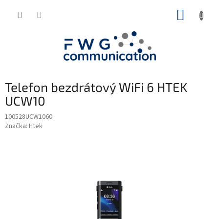
Přejít
NÁKUP
na
obsah
KOŠÍK
Telefon bezdrátový WiFi 6 HTEK
UCW10
100528UCW1060
Značka:
Htek