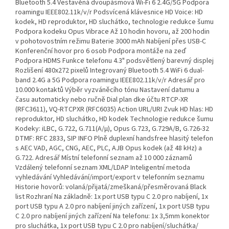
Bluetooth 5.4 Vestavěná dvoupásmová Wi-Fi 6 2.4G/5G Podpora
roamingu IEEE802.11k/v/r Podsvícená klávesnice HD Voice: HD
kodek, HD reproduktor, HD sluchátko, technologie redukce šumu
Podpora kodeku Opus Vibrace Až 10 hodin hovoru, až 200 hodin
v pohotovostním režimu Baterie 3000 mAh Nabíjení přes USB-C
Konferenční hovor pro 6 osob Podpora montáže na zeď
Podpora HDMS Funkce telefonu 4.3" podsvětlený barevný displej
Rozlišení 480x272 pixelů Integrovaný Bluetooth 5.4 WiFi 6 dual-
band 2.4G a 5G Podpora roamingu IEEE802.11k/v/r Adresář pro
10.000 kontaktů Výběr vyzváněcího tónu Nastavení datumu a
času automaticky nebo ručně Dial plan dke účtu RTCP-XR
(RFC3611), VQ-RTCPXR (RFC6035) Action URL/URI Zvuk HD hlas: HD
reproduktor, HD sluchátko, HD kodek Technologie redukce šumu
Kodeky: iLBC, G.722, G.711(A/μ), Opus G.723, G.729A/B, G.726-32
DTMF: RFC 2833, SIP INFO Plně duplexní handsfree hlasitý telefon
s AEC VAD, AGC, CNG, AEC, PLC, AJB Opus kodek (až 48 kHz) a
G.722. Adresář Místní telefonní seznam až 10 000 záznamů
Vzdálený telefonní seznam XML/LDAP Inteligentní metoda
vyhledávání Vyhledávání/import/export v telefonním seznamu
Historie hovorů: volaná/přijatá/zmeškaná/přesměrovaná Black
list Rozhraní Na základně: 1x port USB typu C 2.0 pro nabíjení, 1x
port USB typu A 2.0 pro nabíjení jiných zařízení, 1x port USB typu
C 2.0 pro nabíjení jiných zařízení Na telefonu: 1x 3,5mm konektor
pro sluchátka, 1x port USB typu C 2.0 pro nabíjení/sluchátka/