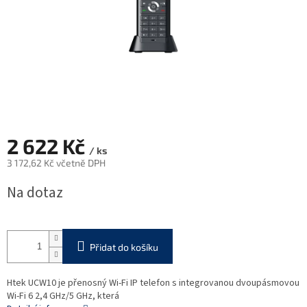
2 622 Kč
/ ks
3 172,62 Kč včetně DPH
Měrná
Na dotaz
cena:
Přidat do košíku
Htek UCW10 je přenosný Wi-Fi IP telefon s integrovanou dvoupásmovou
Wi-Fi 6 2,4 GHz/5 GHz, která