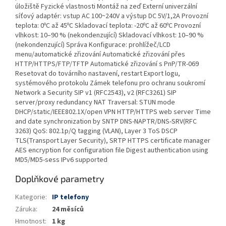
úložiště Fyzické vlastnosti Montáž na zeď Externí univerzální
síťový adaptér: vstup AC 100~240V a výstup DC 5V/1,2A Provozní
teplota: 0ºC až 45ºC Skladovací teplota: -20ºC až 60ºC Provozní
vlhkost: 10–90 % (nekondenzující) Skladovací vlhkost: 10–90 %
(nekondenzující) Správa Konfigurace: prohlížeč/LCD
menu/automatické zřizování Automatické zřizování přes
HTTP/HTTPS/FTP/TFTP Automatické zřizování s PnP/TR-069
Resetovat do továrního nastavení, restart Export logu,
systémového protokolu Zámek telefonu pro ochranu soukromí
Network a Security SIP v1 (RFC2543), v2 (RFC3261) SIP
server/proxy redundancy NAT Traversal: STUN mode
DHCP/static/IEEE802.1X/open VPN HTTP/HTTPS web server Time
and date synchronization by SNTP DNS-NAPTR/DNS-SRV(RFC
3263) QoS: 802.1p/Q tagging (VLAN), Layer 3 ToS DSCP
TLS(Transport Layer Security), SRTP HTTPS certificate manager
AES encryption for configuration file Digest authentication using
MD5/MD5-sess IPv6 supported
Doplňkové parametry
Kategorie
:
IP telefony
Záruka
:
24 měsíců
Hmotnost
:
1 kg