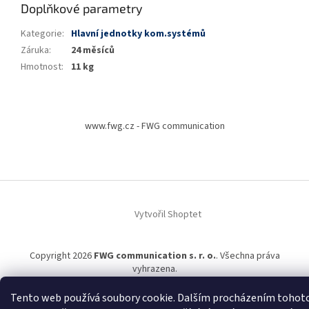
Doplňkové parametry
Kategorie
:
Hlavní jednotky kom.systémů
Záruka
:
24 měsíců
Hmotnost
:
11 kg
Z
á
www.fwg.cz - FWG communication
p
a
t
í
Vytvořil Shoptet
Copyright 2026
FWG communication s. r. o.
. Všechna práva
vyhrazena.
Tento web používá soubory cookie. Dalším procházením tohot