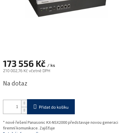
173 556 Kč
/ ks
210 002,76 Kč včetně DPH
Měrná
Na dotaz
cena:
Přidat do košíku
* nové řešení Panasonic KX-NSX2000 představuje novou generaci
firemní komunikace. Zajišťuje