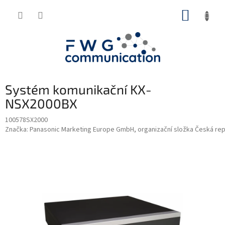
Přejít
NÁKUP
na
obsah
KOŠÍK
Systém komunikační KX-
NSX2000BX
100578SX2000
Značka:
Panasonic Marketing Europe GmbH, organizační složka Česká rep