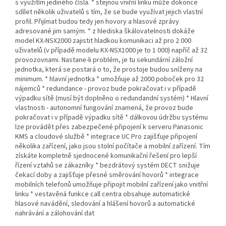
s využitím jediného čísla. * stejnou vniřní linku může dokonce
sdílet několik uživatelů s tím, že se bude využívat jejich vlastní
profil. Přijímat budou tedy jen hovory a hlasové zprávy
adresované jim samým. * z hlediska škálovatelnosti dokáže
model KX-NSX2000 zajistit hladkou komunikaci až pro 2 000
uživatelů (v případě modelu KX-NSX1000 je to 1 000) napříč až 32
provozovnami. Nastane-li problém, je tu sekundární záložní
jednotka, která se postará o to, že prostoje budou sníženy na
minimum. * hlavní jednotka * umožňuje až 2000 poboček pro 32
nájemců * redundance - provoz bude pokračovat i v případě
výpadku sítě (musí být doplněno o redundandní systém) * Hlavní
vlastnosti - autonomní fungování znamená, že provoz bude
pokračovat i v případě výpadku sítě * dálkovou údržbu systému
lze provádět přes zabezpečené připojení k serveru Panasonic
KMS a cloudové službě * integrace UC Pro zajišťuje připojení
několika zařízení, jako jsou stolní počítače a mobilní zařízení. Tím
získáte kompletně sjednocené komunikační řešení pro lepší
řízení vztahů se zákazníky * bezdrátový systém DECT snižuje
čekací doby a zajišťuje přesné směrování hovorů * integrace
mobilních telefonů umožňuje připojit mobilní zařízení jako vnitřní
linku * vestavěná funkce call centra obsahuje automatické
hlasové navádění, sledování a hlášení hovorů a automatické
nahrávání a zálohování dat