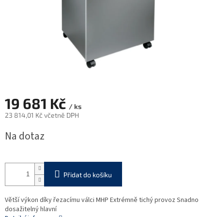
19 681 Kč
/ ks
23 814,01 Kč včetně DPH
Měrná
Na dotaz
cena:
Přidat do košíku
Větší výkon díky řezacímu válci MHP Extrémně tichý provoz Snadno
dosažitelný hlavní