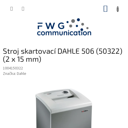
Přejít
NÁKUP
na
obsah
KOŠÍK
Stroj skartovací DAHLE 506 (50322)
(2 x 15 mm)
1004150322
Značka:
Dahle