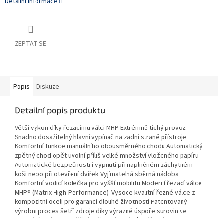
Detailní informace
ZEPTAT SE
Popis
Diskuze
Detailní popis produktu
Větší výkon díky řezacímu válci MHP Extrémně tichý provoz
Snadno dosažitelný hlavní vypínač na zadní straně přístroje
Komfortní funkce manuálního obousměrného chodu Automatický
zpětný chod opět uvolní příliš velké množství vloženého papíru
Automatické bezpečnostní vypnutí při naplněném záchytném
koši nebo při otevření dvířek Vyjímatelná sběrná nádoba
Komfortní vodicí kolečka pro vyšší mobilitu Moderní řezací válce
MHP® (Matrix-High-Performance): Vysoce kvalitní řezné válce z
kompozitní oceli pro garanci dlouhé životnosti Patentovaný
výrobní proces šetří zdroje díky výrazné úspoře surovin ve