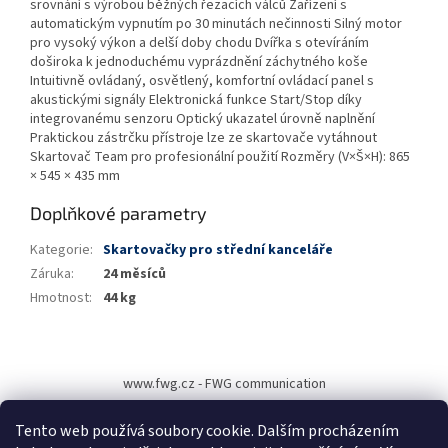
srovnání s výrobou běžných řezacích válců Zařízení s
automatickým vypnutím po 30 minutách nečinnosti Silný motor
pro vysoký výkon a delší doby chodu Dvířka s otevíráním
doširoka k jednoduchému vyprázdnění záchytného koše
Intuitivně ovládaný, osvětlený, komfortní ovládací panel s
akustickými signály Elektronická funkce Start/Stop díky
integrovanému senzoru Optický ukazatel úrovně naplnění
Praktickou zástrčku přístroje lze ze skartovače vytáhnout
Skartovač Team pro profesionální použití Rozměry (V×Š×H): 865
× 545 × 435 mm
Doplňkové parametry
Kategorie
:
Skartovačky pro střední kanceláře
Záruka
:
24 měsíců
Hmotnost
:
44 kg
Z
á
www.fwg.cz - FWG communication
p
a
Tento web používá soubory cookie. Dalším procházením
t