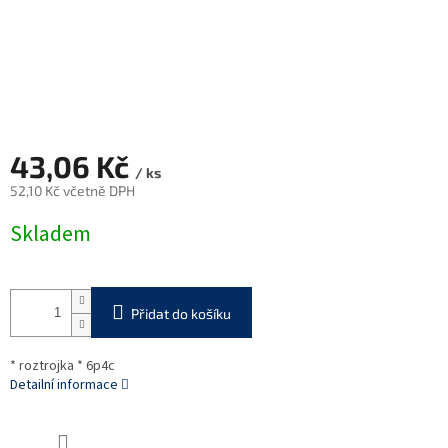
43,06 Kč
/ ks
52,10 Kč včetně DPH
Měrná
Skladem
cena:
Přidat do košíku
* roztrojka * 6p4c
Detailní informace