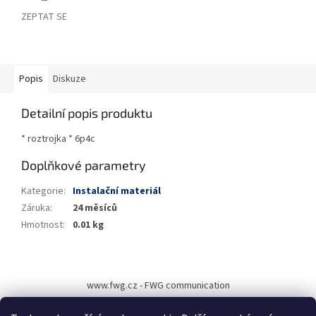
ZEPTAT SE
Popis
Diskuze
Detailní popis produktu
* roztrojka * 6p4c
Doplňkové parametry
Kategorie
:
Instalační materiál
Záruka
:
24 měsíců
Hmotnost
:
0.01 kg
Z
á
www.fwg.cz - FWG communication
p
a