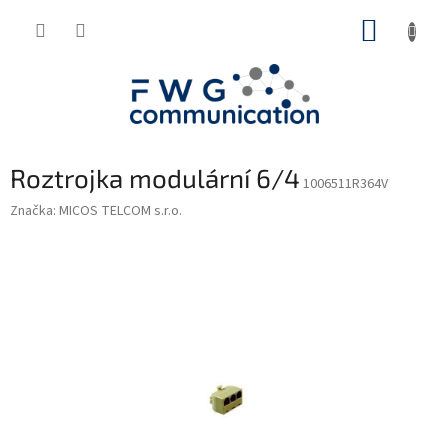
Přejít
NÁKUP
na
obsah
KOŠÍK
Roztrojka modulární 6/4
1006511R364V
Značka:
MICOS TELCOM s.r.o.