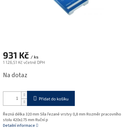
931 Kč
/ ks
1 126,51 Kč včetně DPH
Měrná
Na dotaz
cena:
Přidat do košíku
Řezná délka 320 mm Síla řezané vrstvy 0,8 mm Rozměr pracovního
stolu 420x175 mm Ruční p
Detailní informace