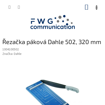
Přejít
NÁKUP
na
obsah
KOŠÍK
Řezačka páková Dahle 502, 320 mm
1004100502
Značka:
Dahle