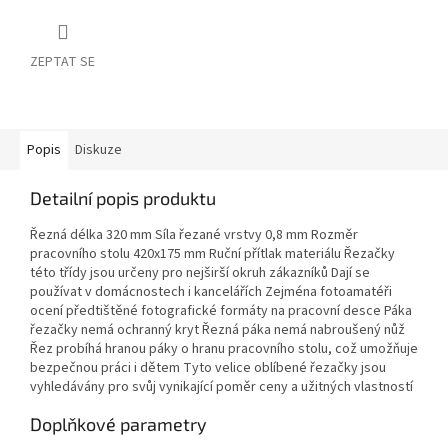
ZEPTAT SE
Popis
Diskuze
Detailní popis produktu
Řezná délka 320 mm Síla řezané vrstvy 0,8 mm Rozměr
pracovního stolu 420x175 mm Ruční přítlak materiálu Řezačky
této třídy jsou určeny pro nejširší okruh zákazníků Dají se
používat v domácnostech i kancelářích Zejména fotoamatéři
ocení předtištěné fotografické formáty na pracovní desce Páka
řezačky nemá ochranný kryt Řezná páka nemá nabroušený nůž
Řez probíhá hranou páky o hranu pracovního stolu, což umožňuje
bezpečnou práci i dětem Tyto velice oblíbené řezačky jsou
vyhledávány pro svůj vynikající poměr ceny a užitných vlastností
Doplňkové parametry