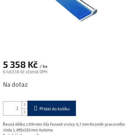
5 358 Kč
/ ks
6 483,18 Kč včetně DPH
Měrná
Na dotaz
cena:
Přidat do košíku
Řezná délka 1300 mm Síla řezané vrstvy 0,7 mm Rozměr pracovního
stolu 1.495x320 mm Automa