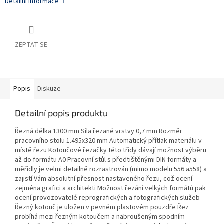
Detailní informace
ZEPTAT SE
Popis
Diskuze
Detailní popis produktu
Řezná délka 1300 mm Síla řezané vrstvy 0,7 mm Rozměr
pracovního stolu 1.495x320 mm Automatický přítlak materiálu v
místě řezu Kotoučové řezačky této třídy dávají možnost výběru
až do formátu A0 Pracovní stůl s předtištěnými DIN formáty a
měřidly je velmi detailně rozrastrován (mimo modelu 556 a558) a
zajistí Vám absolutní přesnost nastaveného řezu, což ocení
zejména grafici a architekti Možnost řezání velkých formátů pak
ocení provozovatelé reprografických a fotografických služeb
Řezný kotouč je uložen v pevném plastovém pouzdře Řez
probíhá mezi řezným kotoučem a nabroušeným spodním