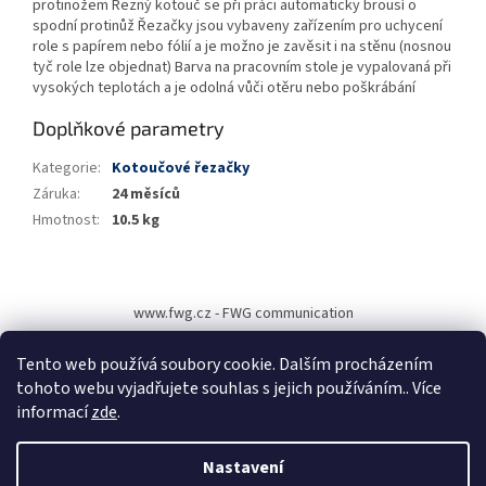
protinožem Řezný kotouč se při práci automaticky brousí o
spodní protinůž Řezačky jsou vybaveny zařízením pro uchycení
role s papírem nebo fólií a je možno je zavěsit i na stěnu (nosnou
tyč role lze objednat) Barva na pracovním stole je vypalovaná při
vysokých teplotách a je odolná vůči otěru nebo poškrábání
Doplňkové parametry
Kategorie
:
Kotoučové řezačky
Záruka
:
24 měsíců
Hmotnost
:
10.5 kg
Z
á
www.fwg.cz - FWG communication
p
a
Tento web používá soubory cookie. Dalším procházením
t
tohoto webu vyjadřujete souhlas s jejich používáním.. Více
í
informací
zde
.
Vytvořil Shoptet
Nastavení