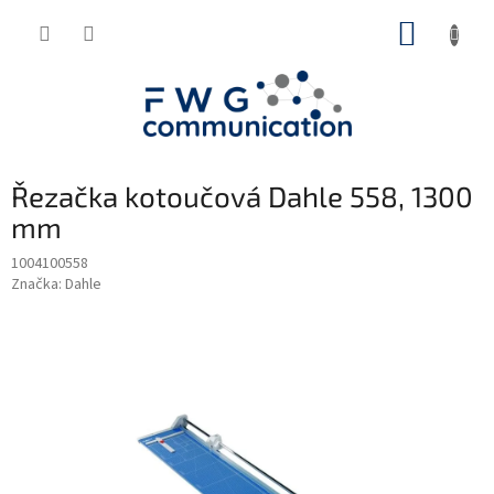
Přejít
NÁKUP
na
obsah
KOŠÍK
Řezačka kotoučová Dahle 558, 1300
mm
1004100558
Značka:
Dahle