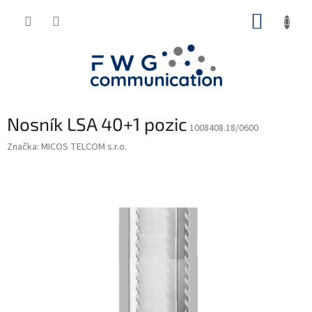
Přejít
NÁKUP
na
obsah
KOŠÍK
Nosník LSA 40+1 pozic
1008408.18/0600
Značka:
MICOS TELCOM s.r.o.