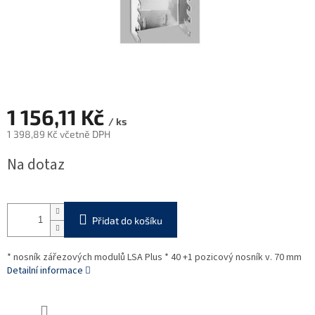
1 156,11 Kč
/ ks
1 398,89 Kč včetně DPH
Měrná
Na dotaz
cena:
Přidat do košíku
* nosník zářezových modulů LSA Plus * 40 +1 pozicový nosník v. 70 mm
Detailní informace