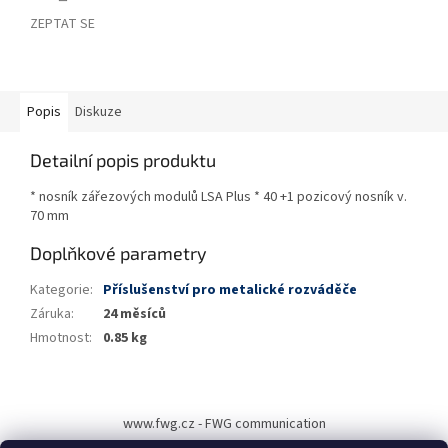
ZEPTAT SE
Popis
Diskuze
Detailní popis produktu
* nosník zářezových modulů LSA Plus * 40 +1 pozicový nosník v.
70 mm
Doplňkové parametry
Kategorie
:
Příslušenství pro metalické rozváděče
Záruka
:
24 měsíců
Hmotnost
:
0.85 kg
Z
á
www.fwg.cz - FWG communication
p