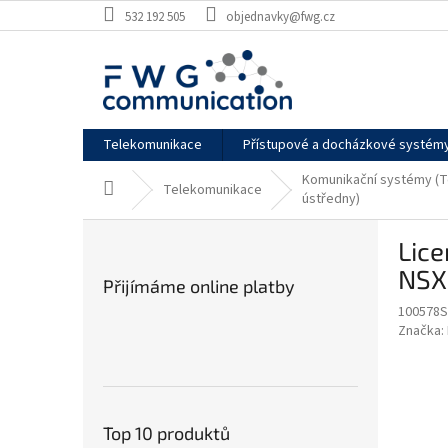
Přejít
532 192 505
objednavky@fwg.cz
na
obsah
Telekomunikace
Přístupové a docházkové systém
Komunikační systémy (T
Domů
Telekomunikace
ústředny)
P
Lice
o
s
NSX
Přijímáme online platby
t
100578S
r
Značka:
a
n
n
í
p
Top 10 produktů