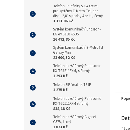
a
n
Telefon IP Infinity 5004 Xstim,
pro systémy E-Metro Tel, bar.
e
displ. 2,8" s pods., 4 pr. tl., černý
l
3 313,06 Kč
Systém komunikační Ericsson-
LG eMG100 KSUS
16 472,85 Kč
Systém komunikační E-MetroTel
Galaxy Mini
21 600,32 Kč
Telefon bezšňůrový Panasonic
KX-TG6811FXM, stříbrný
1 293 Kč
Telefon SIP Yealink T31P
1 275 Kč
Popi
Telefon bezšňůrový Panasonic
KX-TG2511FXM stříbrný
818,18 Kč
Telefon bezšňůrový Gigaset
Det
C575, černý
1 073 Kč
* li