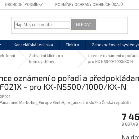
OBCHODNÍ PODMÍNKY
PODMÍNKY OCHRANY OSOBNÍCH ÚDAJŮ
HLEDAT
y
Kancelářská technika
Elektro
Zabezpečovací systémy/
elefonní
Aktivační klíče pro
Licence oznámení o pořadí
kom.systémy
pro KX-NS500/1000/KX-N
nce oznámení o pořadí a předpokládan
F021X - pro KX-NS500/1000/KX-N
XF021
Panasonic Marketing Europe GmbH, organizační složka Česká republika
7 4
9 037,49
Měrná
Na do
cena: