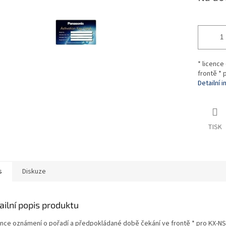
* licenc
frontě * 
Detailní 
TISK
s
Diskuze
ailní popis produktu
cence oznámení o pořadí a předpokládané době čekání ve frontě * pro KX-N