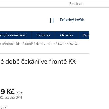
Přihlášení
NÁKUPNÍ
Prázdný košík
KOŠÍK
chytrá domácnost
Vysílačky
Chůvičky
Papírenské zboží
 a předpokládané době čekání ve frontě KX-NSXF021X -
é době čekání ve frontě KX-
69 Kč
/ ks
 Kč včetně DPH
taz