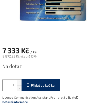
7 333 Kč
/ ks
8 872,93 Kč včetně DPH
Měrná
Na dotaz
cena:
Přidat do košíku
Licence Communication Assistant Pro - pro 5 uživatelů
Detailní informace