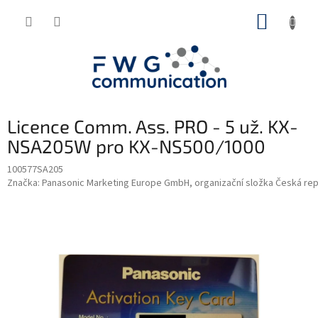
Přejít
NÁKUP
na
obsah
KOŠÍK
Licence Comm. Ass. PRO - 5 už. KX-
NSA205W pro KX-NS500/1000
100577SA205
Značka:
Panasonic Marketing Europe GmbH, organizační složka Česká rep