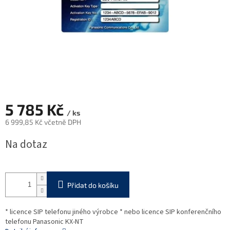
5 785 Kč
/ ks
6 999,85 Kč včetně DPH
Měrná
Na dotaz
cena:
Přidat do košíku
* licence SIP telefonu jiného výrobce * nebo licence SIP konferenčního
telefonu Panasonic KX-NT