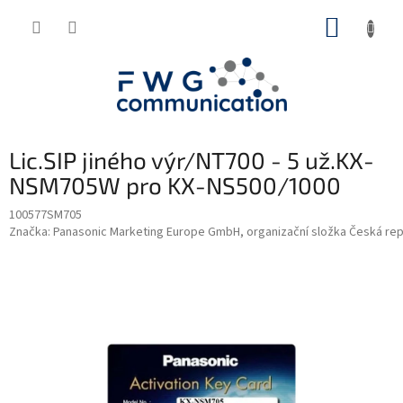
Přejít
NÁKUP
na
obsah
KOŠÍK
Lic.SIP jiného výr/NT700 - 5 už.KX-
NSM705W pro KX-NS500/1000
100577SM705
Značka:
Panasonic Marketing Europe GmbH, organizační složka Česká rep