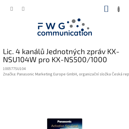
Přejít
NÁKUP
na
obsah
KOŠÍK
Lic. 4 kanálů Jednotných zpráv KX-
NSU104W pro KX-NS500/1000
100577SU104
Značka:
Panasonic Marketing Europe GmbH, organizační složka Česká rep