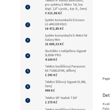
n
Telefon IP Infinity 5004 Xstim,
pro systémy E-Metro Tel, bar.
e
displ. 2,8" s pods., 4 pr. tl., černý
l
3 313,06 Kč
Systém komunikační Ericsson-
LG eMG100 KSUS
16 472,85 Kč
Systém komunikační E-MetroTel
Galaxy Mini
21 600,32 Kč
Sluchátko s nabíječkou Gigaset
SL850H PRO
4 160 Kč
Telefon bezšňůrový Panasonic
KX-TG6811FXM, stříbrný
1 293 Kč
Popi
Telefon šňůrový Gigaset DL380,
černý
990 Kč
Det
Telefon SIP Yealink T31P
1 275 Kč
Kval
Patic
Telefon bezšňůrový Panasonic