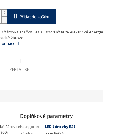
Přidat do košíku
LED žárovka značky Tesla uspoří až 80% elektrické energie
asické žárovc
informace
ZEPTAT SE
Doplňkové parametry
ické žárovce
Kategorie
:
LED žárovky E27
: 900lm