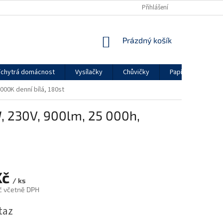
Přihlášení
NÁKUPNÍ
Prázdný košík
KOŠÍK
chytrá domácnost
Vysílačky
Chůvičky
Papírenské zboží
000K denní bílá, 180st
, 230V, 900lm, 25 000h,
Kč
/ ks
č včetně DPH
taz