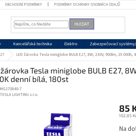
OBCHODNÍ PODMÍNKY
PODMÍNKY OCHRANY OSOBNÍCH ÚDAJŮ
HLEDAT
y
Kancelářská technika
Elektro
Zabezpečovací systémy/
E27
LED žárovka Tesla miniglobe BULB E27, 8W, 230V, 900lm, 25 000h, 4
žárovka Tesla miniglobe BULB E27, 8W
K denní bílá, 180st
MG270840-7
TESLA LIGHTING s.r.o.
85 
102,85 K
Měrná
Na do
cena: