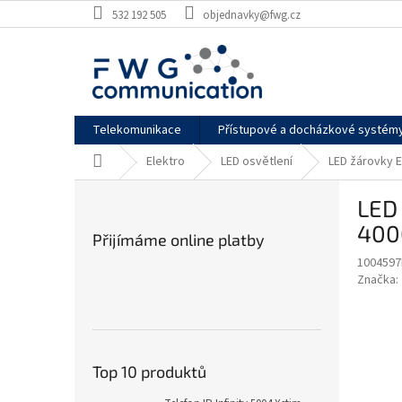
Přejít
532 192 505
objednavky@fwg.cz
na
obsah
Telekomunikace
Přístupové a docházkové systém
Domů
Elektro
LED osvětlení
LED žárovky 
P
LED 
o
s
4000
Přijímáme online platby
t
1004597
r
Značka:
a
n
n
í
p
Top 10 produktů
a