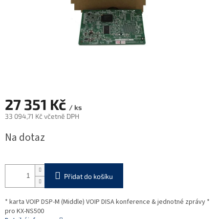
27 351 Kč
/ ks
33 094,71 Kč včetně DPH
Měrná
Na dotaz
cena:
Přidat do košíku
* karta VOIP DSP-M (Middle) VOIP DISA konference & jednotné zprávy *
pro KX-NS500