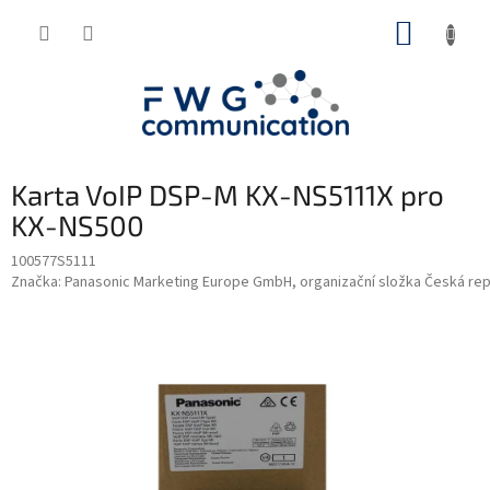
Přejít
NÁKUP
na
obsah
KOŠÍK
Karta VoIP DSP-M KX-NS5111X pro
KX-NS500
100577S5111
Značka:
Panasonic Marketing Europe GmbH, organizační složka Česká rep