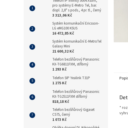
n
Telefon IP Infinity 5004 Xstim,
pro systémy E-Metro Tel, bar.
e
displ. 2,8" s pods., 4 pr. tl., černý
l
3 313,06 Kč
Systém komunikační Ericsson-
LG eMG100 KSUS
16 472,85 Kč
Systém komunikační E-MetroTel
Galaxy Mini
21 600,32 Kč
Telefon bezšňůrový Panasonic
KX-TG6811FXM, stříbrný
1 293 Kč
Telefon SIP Yealink T31P
Popi
1 275 Kč
Telefon bezšňůrový Panasonic
KX-TG2511FXM stříbrný
Det
818,18 Kč
* roz
Telefon bezšňůrový Gigaset
vyhr
C575, černý
1 073 Kč
Obálka dopisní DL Krkonošské