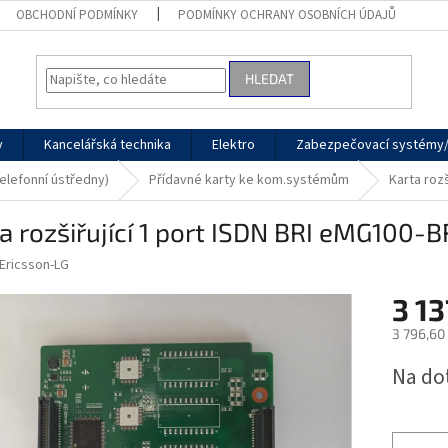
OBCHODNÍ PODMÍNKY
PODMÍNKY OCHRANY OSOBNÍCH ÚDAJŮ
HLEDAT
y
Kancelářská technika
Elektro
Zabezpečovací systémy/
elefonní ústředny)
Přídavné karty ke kom.systémům
Karta roz
a rozšiřující 1 port ISDN BRI eMG100-
Ericsson-LG
3 1
3 796,60
Měrná
Na do
cena: