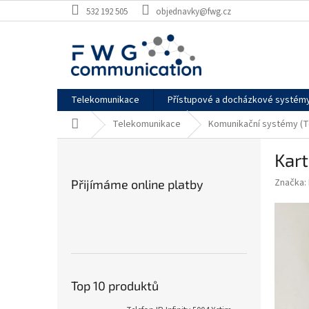
Přejít
532 192 505
objednavky@fwg.cz
na
obsah
Telekomunikace
Přístupové a docházkové systém
Domů
Telekomunikace
Komunikační systémy (T
P
Kart
o
s
Značka:
Přijímáme online platby
t
r
a
n
n
í
p
Top 10 produktů
a