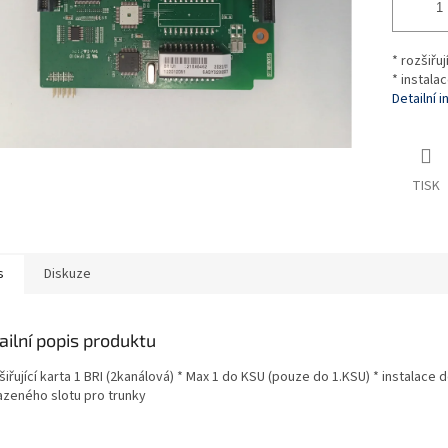
* rozšiřu
* instala
Detailní 
TISK
s
Diskuze
ailní popis produktu
šiřující karta 1 BRI (2kanálová) * Max 1 do KSU (pouze do 1.KSU) * instalace 
azeného slotu pro trunky