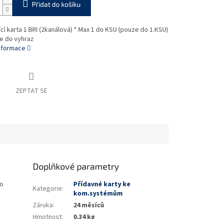
Přidat do košíku
jící karta 1 BRI (2kanálová) * Max 1 do KSU (pouze do 1.KSU)
ce do vyhraz
informace
ZEPTAT SE
Doplňkové parametry
do
Přídavné karty ke
Kategorie
:
kom.systémům
Záruka
:
24 měsíců
Hmotnost
:
0.34 kg