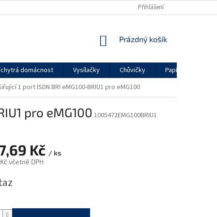
Přihlášení
NÁKUPNÍ
Prázdný košík
KOŠÍK
chytrá domácnost
Vysílačky
Chůvičky
Papírenské zboží
šiřující 1 port ISDN BRI eMG100-BRIU1 pro eMG100
BRIU1 pro eMG100
1005472EMG100BRIU1
37,69 Kč
/ ks
 Kč včetně DPH
taz