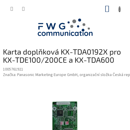
Přejít
NÁKUP
na
obsah
KOŠÍK
Karta doplňková KX-TDA0192X pro
KX-TDE100/200CE a KX-TDA600
1005761921
Značka:
Panasonic Marketing Europe GmbH, organizační složka Česká rep