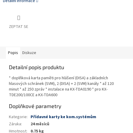
Detailní informace
ZEPTAT SE
Popis
Diskuze
Detailní popis produktu
* doplňková karta paměti pro hlášení (DISA) a základních
hlasových schránek (SVM), 2 (DISA) + 2 (SVM) kanály * až 120
minut * až 250 zpráv * instalace na KX-TDA0190 * pro KX-
TDE200/100CE a KX-TDA600
Doplňkové parametry
Kategorie
:
Přídavné karty ke kom.systémům
Záruka
:
24 měsíců
Hmotnost
:
0.75 kg