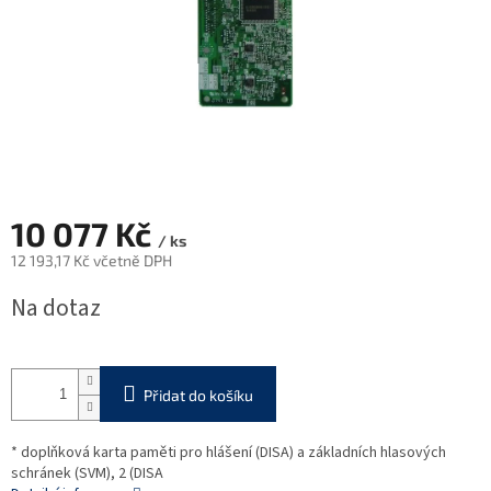
10 077 Kč
/ ks
12 193,17 Kč včetně DPH
Měrná
Na dotaz
cena:
Přidat do košíku
* doplňková karta paměti pro hlášení (DISA) a základních hlasových
schránek (SVM), 2 (DISA