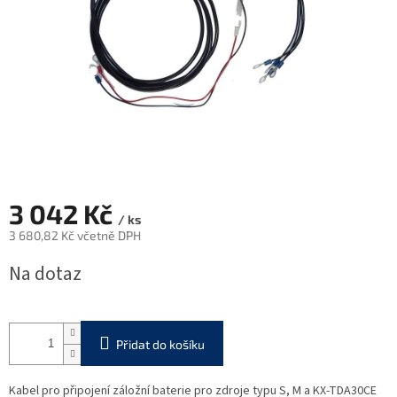
3 042 Kč
/ ks
3 680,82 Kč včetně DPH
Měrná
Na dotaz
cena:
Přidat do košíku
Kabel pro připojení záložní baterie pro zdroje typu S, M a KX-TDA30CE