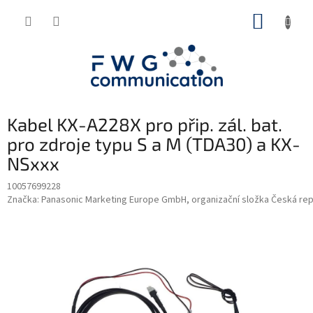
Přejít
NÁKUP
na
obsah
KOŠÍK
Kabel KX-A228X pro přip. zál. bat.
pro zdroje typu S a M (TDA30) a KX-
NSxxx
10057699228
Značka:
Panasonic Marketing Europe GmbH, organizační složka Česká rep