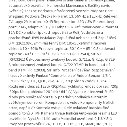
vlastnosti: Čelní panel: Hliníková slitina Kamera: 3 miliony pixelů,
automatické osvětlení Numerická klávesnice s tlačítky navíc
Světelný senzor: Podpora Infračervený senzor: Podpora Port
Wiegand: Podpora Čtečka RF karet: 13. 56MHz a 125kHz Relé ven:
2Vstupy: 2Mikrofon: -40 dB Reproduktor: 42Ω / 3W Ethernetový
port: RJ45, adaptivní 10 / 100Mbps 802.3af Power-over - Ethernet
12 V DC konektor (pokud nepoužíváte PoE) Vodotěsné a
prachotěsné: IP65 Instalace: Zapuštěná nebo na zeď Zapuštěný
DIM: 226x108x52mm Nástěnný DIM: 185x85x24mm Pracovní
vlhkost: 10 ~ 90% Pracovní teplota: -30 ° C ~ + 65 ° C Skladovací
teplota: - 40 ° C ~ + 70 ° C Zvuk: SIP v1 (RFC2543), SIP v2
(RFC3261) Úzkopásmový zvukový kodek: G.711a, G.711μ, G.729
Širokopásmový zvukový kodek: G.722 DTMF: In-band, out-of-
band DTMF (RFC2833), SIP Info Potlačení ozvěny Rozpoznávání
hlasové aktivity Funkce "Comfort noise" Video: Senzor: 1/3 ”,
CMOS Pixely: CIF, QCIF, VGA, 4CIF, 720p Video kodek: H.264
Rozlišení videa: až 1280x720pMax. rychlost přenosu obrazu: 720p
-30fps Úhel pohledu: 120 ° (H) / 64 ° (V) Vysoce intenzivní IR LED
diody pro osvětlení obrazu v pozdních hodinách s interním
světelným senzorem Kompatibilní s video komponenty třetích
stran, např. NVR Kontrola vstupu: Relé ovládané individuálně
pomocí tónů DTMF Kamera trvale funkční Auto-noční režim s LED
osvětlením Vyvážení bílé: auto Minimální osvětlení: 0,1LUX Síť:
Podpora protokolů: IPv4, HTTP, HTTPS, FTP, SNMP, DNS, NTP,