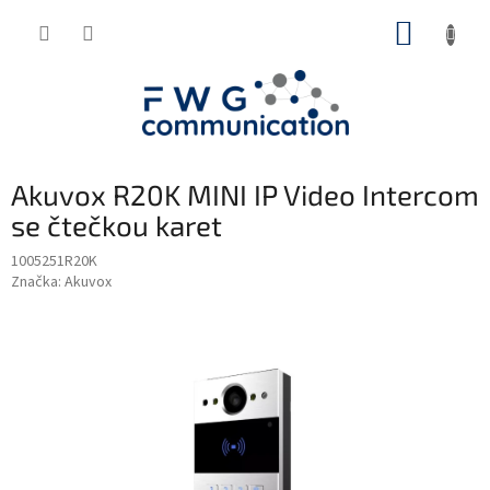
Přejít
NÁKUP
na
obsah
KOŠÍK
Akuvox R20K MINI IP Video Intercom
se čtečkou karet
1005251R20K
Značka:
Akuvox