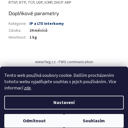
RTSP, RTP, TCP, UDP, ICMP, DHCP. ARP
Doplňkové parametry
Kategorie
:
IP a LTE interkomy
Záruka
:
24 měsíců
Hmotnost
:
1 kg
Z
á
www.fwg.cz - FWG communication
p
a
Tento web používá soubory cookie. Dalším procházením
t
tohoto webu vyjadřujete souhlas s jejich používáním.. Více
í
informací
zde
.
Vytvořil Shoptet
Nastavení
Copyright 2026
FWG communication s. r. o.
. Všechna práva
Vítejte na stránkách FWG communication. Pro pomoc s výběrem zboží,
Odmítnout
Souhlasím
vyhrazena.
projektové ceny a jiné podněty, se na nás neváhejte obrátit.