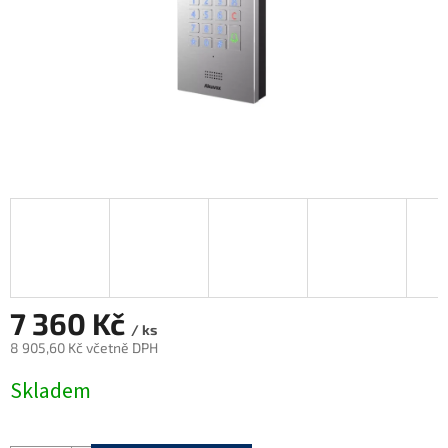
7 360 Kč
/ ks
8 905,60 Kč včetně DPH
Měrná
Skladem
cena: