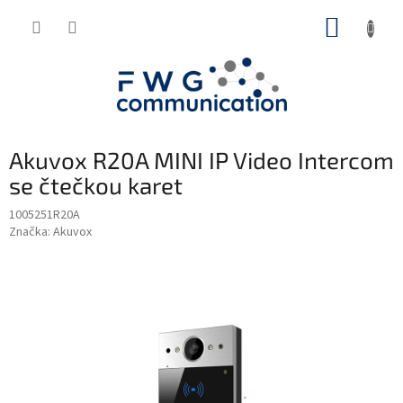
Přejít
NÁKUP
na
obsah
KOŠÍK
Akuvox R20A MINI IP Video Intercom
se čtečkou karet
1005251R20A
Značka:
Akuvox