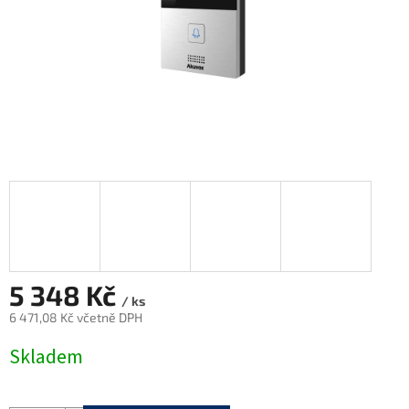
5 348 Kč
/ ks
6 471,08 Kč včetně DPH
Měrná
Skladem
cena: