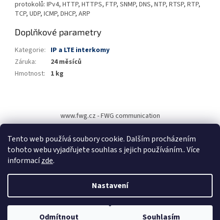
protokolů: IPv4, HTTP, HTTPS, FTP, SNMP, DNS, NTP, RTSP, RTP,
TCP, UDP, ICMP, DHCP, ARP
Doplňkové parametry
Kategorie
:
IP a LTE interkomy
Záruka
:
24 měsíců
Hmotnost
:
1 kg
Z
á
www.fwg.cz - FWG communication
p
a
Tento web používá soubory cookie. Dalším procházením
t
tohoto webu vyjadřujete souhlas s jejich používáním.. Více
í
informací
zde
.
Vytvořil Shoptet
Nastavení
Copyright 2026
FWG communication s. r. o.
. Všechna práva
Vítejte na stránkách FWG communication. Pro pomoc s výběrem zboží,
Odmítnout
Souhlasím
vyhrazena.