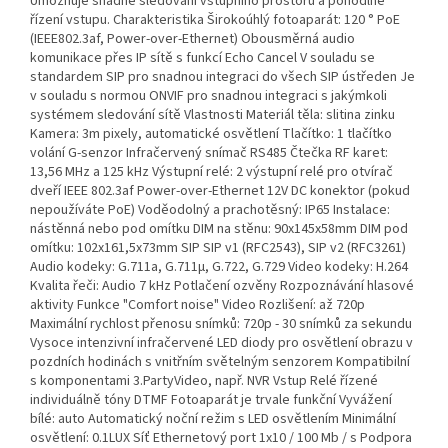
Umožňuje snadné sledování vstupního prostoru a pohodlné
řízení vstupu. Charakteristika Širokoúhlý fotoaparát: 120 ° PoE
(IEEE802.3af, Power-over-Ethernet) Obousměrná audio
komunikace přes IP sítě s funkcí Echo Cancel V souladu se
standardem SIP pro snadnou integraci do všech SIP ústředen Je
v souladu s normou ONVIF pro snadnou integraci s jakýmkoli
systémem sledování sítě Vlastnosti Materiál těla: slitina zinku
Kamera: 3m pixely, automatické osvětlení Tlačítko: 1 tlačítko
volání G-senzor Infračervený snímač RS485 Čtečka RF karet:
13,56 MHz a 125 kHz Výstupní relé: 2 výstupní relé pro otvírač
dveří IEEE 802.3af Power-over-Ethernet 12V DC konektor (pokud
nepoužíváte PoE) Voděodolný a prachotěsný: IP65 Instalace:
nástěnná nebo pod omítku DIM na stěnu: 90x145x58mm DIM pod
omítku: 102x161,5x73mm SIP SIP v1 (RFC2543), SIP v2 (RFC3261)
Audio kodeky: G.711a, G.711μ, G.722, G.729 Video kodeky: H.264
Kvalita řeči: Audio 7 kHz Potlačení ozvěny Rozpoznávání hlasové
aktivity Funkce "Comfort noise" Video Rozlišení: až 720p
Maximální rychlost přenosu snímků: 720p - 30 snímků za sekundu
Vysoce intenzivní infračervené LED diody pro osvětlení obrazu v
pozdních hodinách s vnitřním světelným senzorem Kompatibilní
s komponentami 3.PartyVideo, např. NVR Vstup Relé řízené
individuálně tóny DTMF Fotoaparát je trvale funkční Vyvážení
bílé: auto Automatický noční režim s LED osvětlením Minimální
osvětlení: 0.1LUX Síť Ethernetový port 1x10 / 100 Mb / s Podpora