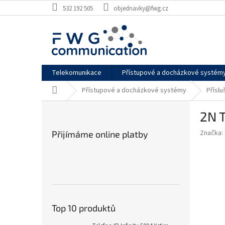
Přejít
532 192 505
objednavky@fwg.cz
na
obsah
Telekomunikace
Přístupové a docházkové systém
Domů
Přístupové a docházkové systémy
Přísl
P
2N 
o
s
Značka:
Přijímáme online platby
t
r
a
n
n
í
p
Top 10 produktů
a