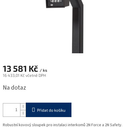
13 581 Kč
/ ks
16 433,01 Kč včetně DPH
Měrná
Na dotaz
cena:
Přidat do košíku
Robustní kovový sloupek pro instalaci interkomů 2N Force a 2N Safety.