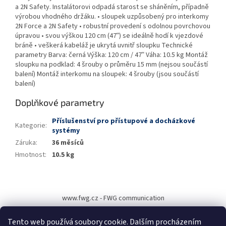
a 2N Safety. Instalátorovi odpadá starost se sháněním, případně
výrobou vhodného držáku. • sloupek uzpůsobený pro interkomy
2N Force a 2N Safety • robustní provedení s odolnou povrchovou
úpravou • svou výškou 120 cm (47ʺ) se ideálně hodí k vjezdové
bráně • veškerá kabeláž je ukrytá uvnitř sloupku Technické
parametry Barva: černá Výška: 120 cm / 47ʺ Váha: 10.5 kg Montáž
sloupku na podklad: 4 šrouby o průměru 15 mm (nejsou součástí
balení) Montáž interkomu na sloupek: 4 šrouby (jsou součástí
balení)
Doplňkové parametry
Příslušenství pro přístupové a docházkové
Kategorie
:
systémy
Záruka
:
36 měsíců
Hmotnost
:
10.5 kg
Z
á
www.fwg.cz - FWG communication
p
a
Tento web používá soubory cookie. Dalším procházením