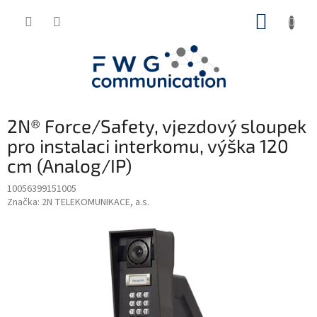
Přejít
NÁKUP
na
obsah
KOŠÍK
2N® Force/Safety, vjezdový sloupek
pro instalaci interkomu, výška 120
cm (Analog/IP)
10056399151005
Značka:
2N TELEKOMUNIKACE, a.s.