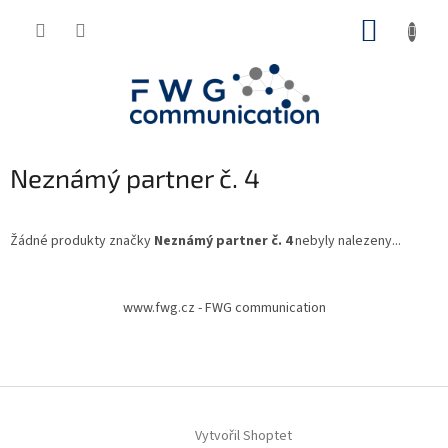
Přejít
NÁKUP
na
obsah
KOŠÍK
Neznámý partner č. 4
Žádné produkty značky
Neznámý partner č. 4
nebyly nalezeny...
Z
á
www.fwg.cz - FWG communication
p
a
t
í
Vytvořil Shoptet