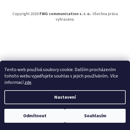
Copyright 2026
FWG communication s. r. o.
. Všechna práva
vyhrazena.
Tento web používá soubory cookie. Dalším procházením
tohoto webu vyjadřujete souhlas s jejich používáním.. Více
informací
zde
.
Nastavení
Vítejte na stránkách FWG communication. Pro pomoc s výběrem zboží,
Odmítnout
Souhlasím
projektové ceny a jiné podněty, se na nás neváhejte obrátit.