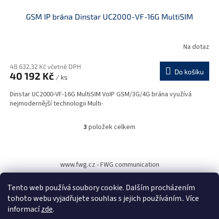
GSM IP brána Dinstar UC2000-VF-16G MultiSIM
Na dotaz
48 632,32 Kč včetně DPH
Do košíku
40 192 Kč
/ ks
Dinstar UC2000-VF-16G MultiSIM VoIP GSM/3G/4G brána využívá
nejmodernější technologii Multi-
3
položek celkem
O
v
l
Z
á
á
www.fwg.cz - FWG communication
d
p
a
a
c
Tento web používá soubory cookie. Dalším procházením
t
í
tohoto webu vyjadřujete souhlas s jejich používáním.. Více
í
p
informací
zde
.
r