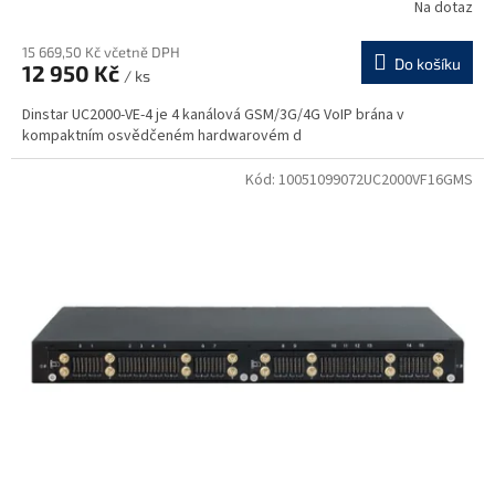
Na dotaz
15 669,50 Kč včetně DPH
Do košíku
12 950 Kč
/ ks
Dinstar UC2000-VE-4 je 4 kanálová GSM/3G/4G VoIP brána v
kompaktním osvědčeném hardwarovém d
Kód:
10051099072UC2000VF16GMS