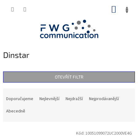
Přejít
NÁKUP
na
obsah
KOŠÍK
Dinstar
OTEVŘÍT FILTR
Ř
a
Doporučujeme
Nejlevnější
Nejdražší
Nejprodávanější
z
e
Abecedně
n
í
V
p
Kód:
10051099072UC2000VE4G
ý