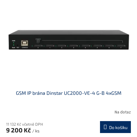
r
p
o
i
d
s
u
p
k
r
t
o
ů
d
u
k
t
ů
GSM IP brána Dinstar UC2000-VE-4 G-B 4xGSM
Na dotaz
11 132 Kč včetně DPH
Do košíku
9 200 Kč
/ ks