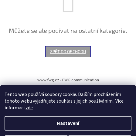
Můžete se ale podívat na ostatní kategorie.
ZPĚT DO OBCHODU
Z
á
www.fwg.cz - FWG communication
p
a
Tento web používá soubory cookie. Dalším procházením
t
tohoto webu vyjadřujete souhlas s jejich používáním.. Více
í
informací
zde
.
Vytvořil Shoptet
Nastavení