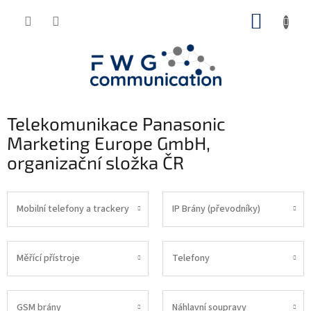
Přejít
NÁKUP
na
obsah
KOŠÍK
Telekomunikace Panasonic
Marketing Europe GmbH,
organizační složka ČR
Mobilní telefony a trackery
IP Brány (převodníky)
Měřící přístroje
Telefony
GSM brány
Náhlavní soupravy