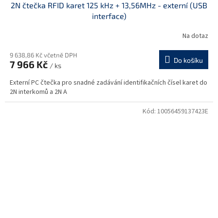
2N čtečka RFID karet 125 kHz + 13,56MHz - externí (USB
interface)
Na dotaz
9 638,86 Kč včetně DPH
Do košíku
7 966 Kč
/ ks
Externí PC čtečka pro snadné zadávání identifikačních čísel karet do
2N interkomů a 2N A
Kód:
10056459137423E