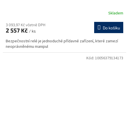
Skladem
3 093,97 Kč včetně DPH
Do košíku
2 557 Kč
/ ks
Bezpečnostní relé je jednoduché přídavné zařízení, které zamezí
neoprávněnému manipul
Kód:
10056379134173