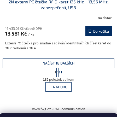
2N externí PC čtečka RFID karet 125 kHz + 13,56 MHz,
zabezpečená, USB
Na dotaz
16 433,01 Kč včetně DPH
Do košíku
13 581 Kč
/ ks
Externí PC čtečka pro snadné zadávání identifikačních čísel karet do
2N interkomů a 2N A
NAČÍST 18 DALŠÍCH
S
1
11
t
O
r
182
položek celkem
v
á
l
NAHORU
n
á
k
d
o
v
Z
a
á
c
á
www.fwg.cz - FWG communication
n
í
p
í
p