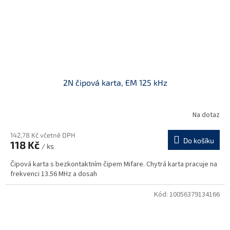
2N čipová karta, EM 125 kHz
Na dotaz
142,78 Kč včetně DPH
Do košíku
118 Kč
/ ks
Čipová karta s bezkontaktním čipem Mifare. Chytrá karta pracuje na
frekvenci 13.56 MHz a dosah
Kód:
10056379134166