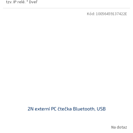
tzv. IP relé. * Dveř
Kód:
10056459137422E
2N externí PC čtečka Bluetooth, USB
Na dotaz