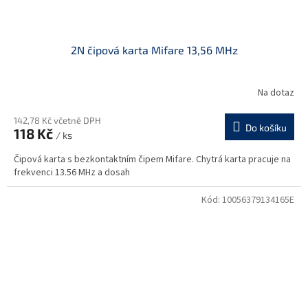
2N čipová karta Mifare 13,56 MHz
Na dotaz
142,78 Kč včetně DPH
Do košíku
118 Kč
/ ks
Čipová karta s bezkontaktním čipem Mifare. Chytrá karta pracuje na
frekvenci 13.56 MHz a dosah
Kód:
10056379134165E