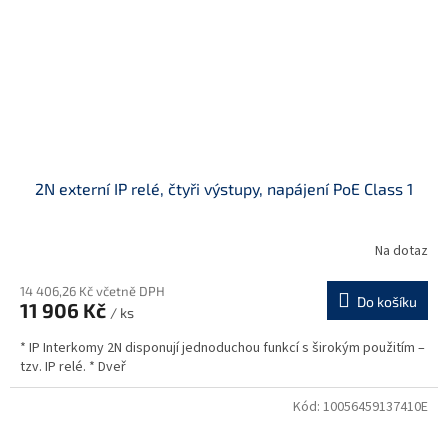
2N externí IP relé, čtyři výstupy, napájení PoE Class 1
Na dotaz
14 406,26 Kč včetně DPH
Do košíku
11 906 Kč
/ ks
* IP Interkomy 2N disponují jednoduchou funkcí s širokým použitím –
tzv. IP relé. * Dveř
Kód:
10056459137410E