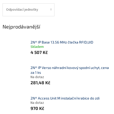
Odpovídací jednotky
Nejprodávanější
2N® IP Base 13.56 MHz čtečka RFID,UID
Skladem
4 507 Kč
2N® IP Verso náhradní kovový spodní uchyt, cena
za 1 ks
Na dotaz
281,48 Kč
2N® Access Unit M instalační krabice do zdi
Na dotaz
970 Kč