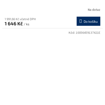
Na dotaz
1 991,66 Kč včetně DPH
Do košíku
1 646 Kč
/ ks
Kód:
10056459137421E