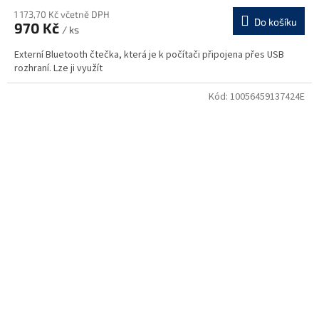
1 173,70 Kč včetně DPH
Do košíku
970 Kč
/ ks
Externí Bluetooth čtečka, která je k počítači připojena přes USB
rozhraní. Lze ji využít
Kód:
10056459137424E