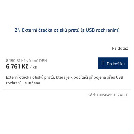
2N Externí čtečka otisků prstů (s USB rozhraním)
Na dotaz
8 180,81 Kč včetně DPH
Do košíku
6 761 Kč
/ ks
Externí čtečka otisků prstů, která je k počítači připojena přes USB
rozhraní. Je určena
Kód:
10056459137411E