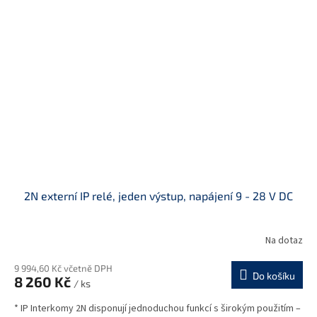
2N externí IP relé, jeden výstup, napájení 9 - 28 V DC
Na dotaz
9 994,60 Kč včetně DPH
Do košíku
8 260 Kč
/ ks
* IP Interkomy 2N disponují jednoduchou funkcí s širokým použitím –