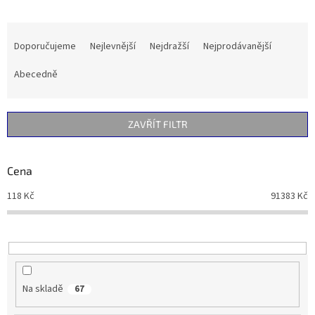
Ř
a
Doporučujeme
Nejlevnější
Nejdražší
Nejprodávanější
z
e
Abecedně
n
í
p
ZAVŘÍT FILTR
r
o
d
Cena
u
118
Kč
91383
Kč
k
t
ů
Na skladě
67