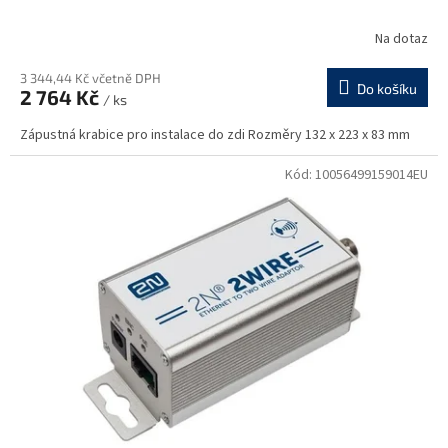
Na dotaz
3 344,44 Kč včetně DPH
Do košíku
2 764 Kč
/ ks
Zápustná krabice pro instalace do zdi Rozměry 132 x 223 x 83 mm
Kód:
10056499159014EU