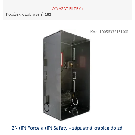
VYMAZAT FILTRY
Položek k zobrazení:
182
V
Kód:
10056339151001
ý
p
i
s
p
r
o
d
u
k
t
ů
2N (IP) Force a (IP) Safety - zápustná krabice do zdi