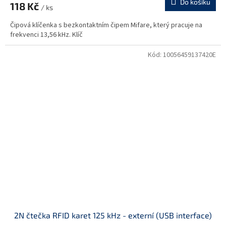
Do košíku
118 Kč
/ ks
Čipová klíčenka s bezkontaktním čipem Mifare, který pracuje na
frekvenci 13,56 kHz. Klíč
Kód:
10056459137420E
2N čtečka RFID karet 125 kHz - externí (USB interface)