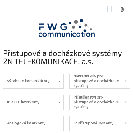
Přejít
NÁKUP
na
obsah
KOŠÍK
Přístupové a docházkové systémy
2N TELEKOMUNIKACE, a.s.
Náhradní díly pro
Výtahové komunikátory
přístupové a docházkové
systémy
Příslušenství pro
IP a LTE interkomy
přístupové a docházkové
systémy
Analogové interkomy
IP přístupové systémy