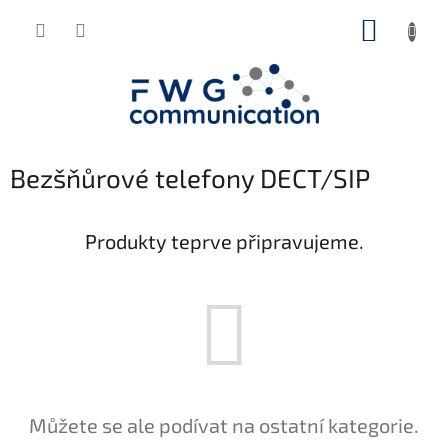
Přejít
NÁKUP
na
obsah
KOŠÍK
Bezšňůrové telefony DECT/SIP
Produkty teprve připravujeme.
Můžete se ale podívat na ostatní kategorie.